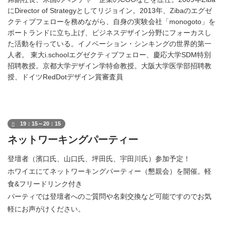
にDirector of Strategyとしてリジョイン。2013年、Zibaのエグゼ
クティブフェローを務めながら、自身の実験会社「monogoto」を
ポートランドに立ち上げ、ビジネスデザイン分野にフォーカスし
た活動を行っている。イノベーション・シンキングの世界的第一
人者。 東大i.schoolエグゼクティブフェロー、慶応大学SDM特別
招聘教授。京都大学デザイン学特命教授。大阪大学医学部招聘教
授、ドイツRedDotデザイン賞審査員
19：15～20：15
ネットワーキングパーティー
登壇者（濱口氏、山口氏、坪田氏、宇田川氏）参加予定！
ホワイエにてネットワーキングパーティー（懇親会）を開催。軽
食&フリードリンク付き
パーティでは登壇者へのご質問や名刺交換など可能ですのでお気
軽にお声がけください。