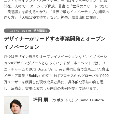
ニア・クライアント・パートナー。専門はイノベーション、組織
開発、人材/リーダーシップ育成。著書に『世界のエリートはなぜ
「美意識」を鍛えるのか?』『世界で最もイノベーティブな組織の
作り方』『天職は寝て待て』など。神奈川県葉山町に在住。
15：40～16：40 特別講演１
デザイナーがリードする事業開発とオープン
イノベーション
昨今はデザイン思考やオープンイノベーションなど、イノベーシ
ョン×デザインがブームとなっていますが、本イベントでは、ユ
ニ・チャームとBCG Digital Venturesと共同出資で立ち上げた育児
メディア事業『Babily』の立ち上げプロセスからグローバルで200
万ユーザーを獲得した現状成果と共に、具体的な手法の良し悪
し、反省点、実現に苦労した内容の実例を交えて語ります。
坪田 朋
（ツボタ トモ）／Tomo Tsubota