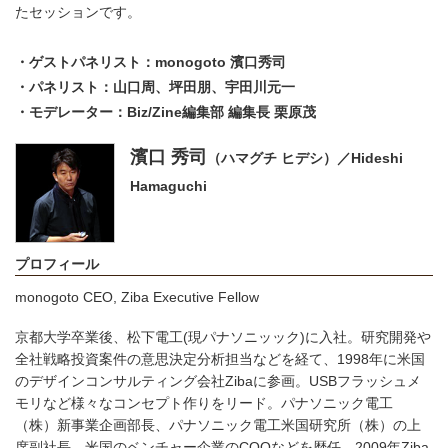
たセッションです。
・ゲストパネリスト：monogoto 濱口秀司
・パネリスト：山口周、坪田朋、宇田川元一
・モデレーター：Biz/Zine編集部 編集長 栗原茂
濱口 秀司
（ハマグチ ヒデシ）／Hideshi
Hamaguchi
プロフィール
monogoto CEO, Ziba Executive Fellow
京都大学卒業後、松下電工(現パナソニッック)に入社。研究開発や
全社戦略投資案件の意思決定分析担当などを経て、1998年に米国
のデザインコンサルティング会社Zibaに参画。USBフラッシュメ
モリなど様々なコンセプト作りをリード。パナソニック電工
（株）新事業企画部長、パナソニック電工米国研究所（株）の上
席副社長、米国のベンチャー企業のCOOなどを歴任。2009年Ziba