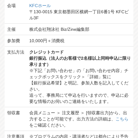
会場
KFCホール
〒130-0015 東京都墨田区横網一丁目6番1号 KFCビ
ル3F
主催
株式会社翔泳社 Biz/Zine編集部
参加費
10,000円＋消費税
支払方法
クレジットカード
銀行振込（法人のお客様で2名様以上同時申込に限り
承ります）
※下記「お問い合わせ」の「お問い合わせ内容」チ
ェックボックスをクリック＞「詳細」覧に
【銀行振込希望】と明記、参加人数を記入してくだ
さい。
追って、事務局にて申込を行いますので、申込に必
要な情報のお伺いのご連絡をいたします。
領収書
会員メニュー ＞ 注文履歴 ＞ [領収書出力]から、出
力することが可能です。出力方法の詳細は、
こちら
をご確認ください。
注意事項
※プログラムの内容・講演者などは都合により予告