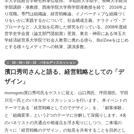
学大学院経営学研究科単位取得。 早稲田大学助手、長崎大学経済
学部講師・准教授、西南学院大学商学部准教授を経て、2016年よ
り現職。専門は組織論、経営戦略論。イノベーティブな組織づく
りをいかに実践するかについて、社会構成主義、ナラティヴ・ア
プローチなど、人文知を応用した研究を行っている。2008年度経
営学史学会賞（論文部門奨励賞）受賞。東京・神田にある埼玉大
学経済経営系大学院で社会人教育に携わる傍ら、Biz/Zineをはじめ
とする様々なメディアへの執筆、講演多数。
18：00～19：15 パネルディスカッション
濱口秀司さんと語る、経営戦略としての「デ
ザイン」
monogoto濱口秀司氏をゲストに迎え、山口周氏、坪田朋氏、宇田
川元一氏とのパネルディスカッションを行います。 本イベントの
テーマである「経営戦略としてのでデザイン」を、「顧客体験」
と「組織変革」という2つのテーマに分解して深掘りします。4名
のパネリストの共通点や相違点を浮き彫りにしつつ、ご来場の
方々に「経営戦略のデザイン」の知見を共有することを目的とし