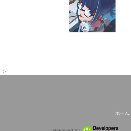
-->
ホーム