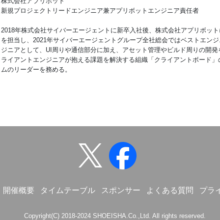
株式会社アプリボット
新規プロジェクトリードエンジニア兼アプリボットエンジニア責任者
2018年株式会社サイバーエージェントに新卒入社後、株式会社アプリボッ
を担当し、2021年サイバーエージェントグループ全社総会ではベストエン
ジニアとして、UI周りや通信部分に加え、アセット管理やビルド周りの開発
ライアントエンジニアが抱える課題を解決する組織「クライアントボード」
ムのリーダーを務める。
開催概要
タイムテーブル
スポンサー
よくある質問
プラ
Copyright(C) 2018-2024 SHOEISHA.Co.,Ltd. All rights reserved.