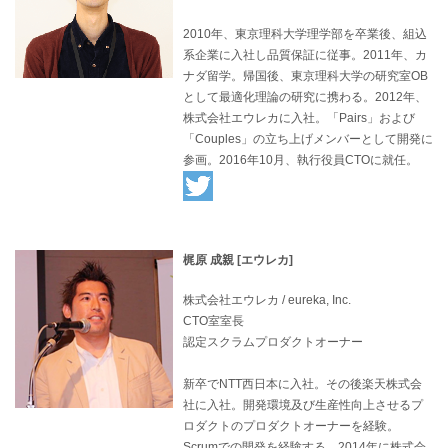
2010年、東京理科大学理学部を卒業後、組込
系企業に入社し品質保証に従事。2011年、カ
ナダ留学。帰国後、東京理科大学の研究室OB
として最適化理論の研究に携わる。2012年、
株式会社エウレカに入社。「Pairs」および
「Couples」の立ち上げメンバーとして開発に
参画。2016年10月、執行役員CTOに就任。
梶原 成親 [エウレカ]
株式会社エウレカ / eureka, Inc.
CTO室室長
認定スクラムプロダクトオーナー
新卒でNTT西日本に入社。その後楽天株式会
社に入社。開発環境及び生産性向上させるプ
ロダクトのプロダクトオーナーを経験。
Scrumでの開発を経験する。2014年に株式会