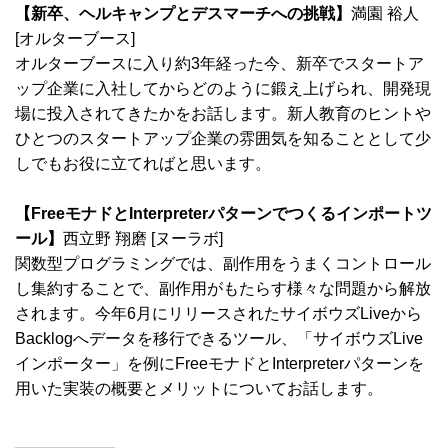
【新卒、ヘルキャンプとデスマーチへの挑戦】
満園 裕人
[オルターブース]
オルターブースに入り約3年経った今、新卒でスタートア
ップ企業に入社してからどのように鍛え上げられ、開発現
場に投入されてきたかをお話します。新人教育のヒントや
ひとつのスタートアップ企業の雰囲気を知ることとして少
しでもお役に立てればと思います。
【FreeモナドとInterpreterパターンでつくるインポートツ
ール】
西立野 翔磨 [ヌーラボ]
関数型プログラミングでは、副作用をうまくコントロール
し集約することで、副作用がもたらす様々な問題から解放
されます。今年6月にリリースされたサイボウズLiveから
Backlogへデータを移行できるツール、「サイボウズLive
インポーター」を例にFreeモナドとInterpreterパターンを
用いた実装の概要とメリットについてお話します。