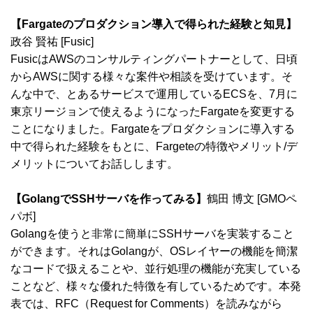
【Fargateのプロダクション導入で得られた経験と知見】
政谷 賢祐 [Fusic]
FusicはAWSのコンサルティングパートナーとして、日頃
からAWSに関する様々な案件や相談を受けています。そ
んな中で、とあるサービスで運用しているECSを、7月に
東京リージョンで使えるようになったFargateを変更する
ことになりました。Fargateをプロダクションに導入する
中で得られた経験をもとに、Fargeteの特徴やメリット/デ
メリットについてお話しします。
【GolangでSSHサーバを作ってみる】
鶴田 博文 [GMOペ
パボ]
Golangを使うと非常に簡単にSSHサーバを実装すること
ができます。それはGolangが、OSレイヤーの機能を簡潔
なコードで扱えることや、並行処理の機能が充実している
ことなど、様々な優れた特徴を有しているためです。本発
表では、RFC（Request for Comments）を読みながら