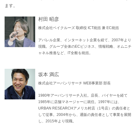
ます。
村田 昭彦
株式会社ベイクルーズ 取締役 ICT統括 兼 EC統括
アパレル企業、インターネット企業を経て、2007年より
現職。グループ全体のECビジネス、情報戦略、オムニチ
ャネル推進など、IT全般を統括。
坂本 満広
株式会社アーバンリサーチ WEB事業部 部長
1980年アーバンリサーチ入社。店長、バイヤーを経て
1985年に店舗マネージャーに就任。1997年には、
URBAN RESEARCHアメリカ村店（1号店）の責任者と
して従事。2004年から、通販の責任者として事業を展開
し、2015年より現職。