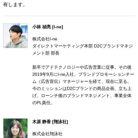
有します。
小林 禎亮 [I-ne]
株式会社I-ne
ダイレクトマーケティング本部 D2Cブランドマネジ
メント部 部長
新卒でアドテクノロジーや広告営業に従事。その後
2019年9月にI-ne入社、ブランドプロモーションチー
ム（広告宣伝）マネージャーを経て、現在に至る。
今のミッションはD2Cブランドの商品企画、立ち上
げ、ローンチ後のブランドマネジメント、事業全体
のPL責任。
木原 静香 [翔泳社]
株式会社翔泳社