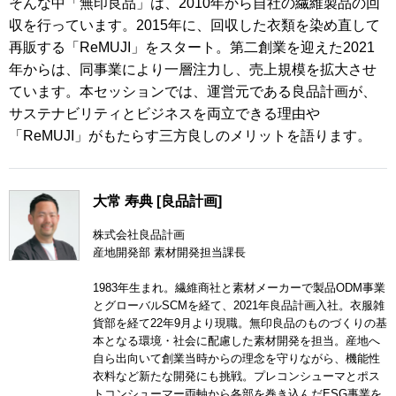
そんな中「無印良品」は、2010年から自社の繊維製品の回
収を行っています。2015年に、回収した衣類を染め直して
再販する「ReMUJI」をスタート。第二創業を迎えた2021
年からは、同事業により一層注力し、売上規模を拡大させ
ています。本セッションでは、運営元である良品計画が、
サステナビリティとビジネスを両立できる理由や
「ReMUJI」がもたらす三方良しのメリットを語ります。
大常 寿典 [良品計画]
株式会社良品計画
産地開発部 素材開発担当課長
1983年生まれ。繊維商社と素材メーカーで製品ODM事業
とグローバルSCMを経て、2021年良品計画入社。衣服雑
貨部を経て22年9月より現職。無印良品のものづくりの基
本となる環境・社会に配慮した素材開発を担当。産地へ
自ら出向いて創業当時からの理念を守りながら、機能性
衣料など新たな開発にも挑戦。プレコンシューマとポス
トコンシューマー両軸から各部を巻き込んだESG事業を