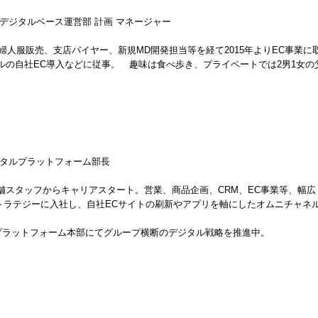
デジタルベース運営部 計画 マネージャー
。婦人服販売、支店バイヤー、新規MD開発担当等を経て2015年よりEC事業
ルの自社EC導入などに従事。 趣味は食べ歩き、プライベートでは2男1女の
ジタルプラットフォーム部長
舗スタッフからキャリアスタート。営業、商品企画、CRM、EC事業等、幅広
EC ストラテジーに入社し、自社ECサイトの刷新やアプリを軸にしたオムニチ
Iプラットフォーム本部にてグループ横断のデジタル戦略を推進中。