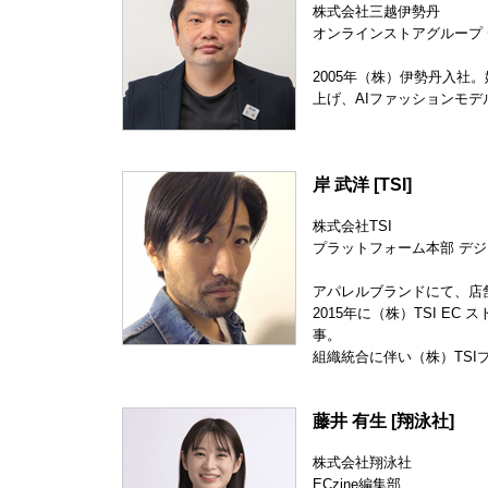
株式会社三越伊勢丹
オンラインストアグループ 
2005年（株）伊勢丹入社
上げ、AIファッションモデ
岸 武洋 [TSI]
株式会社TSI
プラットフォーム本部 デ
アパレルブランドにて、店
2015年に（株）TSI 
事。
組織統合に伴い（株）TS
藤井 有生 [翔泳社]
株式会社翔泳社
ECzine編集部