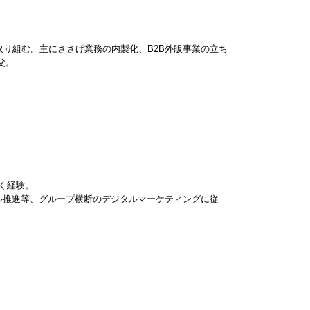
に取り組む。主にささげ業務の内製化、B2B外販事業の立ち
父。
く経験。
ャネル推進等、グループ横断のデジタルマーケティングに従