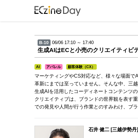
06/06 17:10 ～ 17:40
B-10
生成AIはECと小売のクリエイティビ
AI
アパレル
顧客体験（CX）
マーケティングやCS対応など、様々な場面で
革新にまでは至っていません。そんな中、三越伊勢
生成AIを活用したコーディネートコンテンツ
クリエイティブは、ブランドの世界観を表す重
での発見や人間が行う作業とのすみわけ、ブラ
石井 健二 [三越伊勢丹