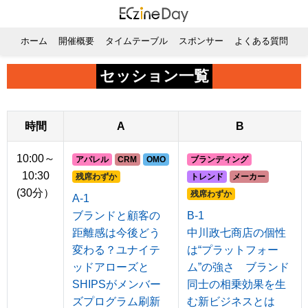
ホーム
開催概要
タイムテーブル
スポンサー
よくある質問
セッション一覧
時間
A
B
10:00～
アパレル
CRM
OMO
ブランディング
10:30
残席わずか
トレンド
メーカー
(30分）
残席わずか
A-1
ブランドと顧客の
B-1
距離感は今後どう
中川政七商店の個性
変わる？ユナイテ
は“プラットフォー
ッドアローズと
ム”の強さ ブランド
SHIPSがメンバー
同士の相乗効果を生
ズプログラム刷新
む新ビジネスとは