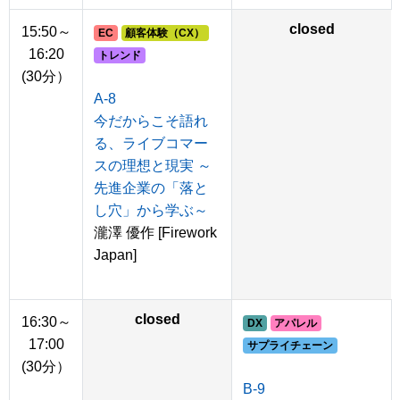
closed
15:50～
EC
顧客体験（CX）
16:20
トレンド
(30分）
A-8
今だからこそ語れ
る、ライブコマー
スの理想と現実 ～
先進企業の「落と
し穴」から学ぶ～
瀧澤 優作 [Firework
Japan]
closed
16:30～
DX
アパレル
17:00
サプライチェーン
(30分）
B-9