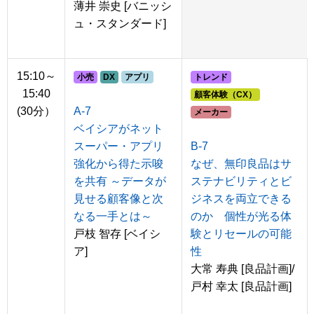
薄井 崇史 [バニッシ
ュ・スタンダード]
15:10～
小売
DX
アプリ
トレンド
15:40
顧客体験（CX）
(30分）
A-7
メーカー
ベイシアがネット
スーパー・アプリ
B-7
強化から得た示唆
なぜ、無印良品はサ
を共有 ～データが
ステナビリティとビ
見せる顧客像と次
ジネスを両立できる
なる一手とは～
のか 個性が光る体
戸枝 智存 [ベイシ
験とリセールの可能
ア]
性
大常 寿典 [良品計画]/
戸村 幸太 [良品計画]