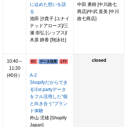
に込めた想いを語
中田 勇樹 [中川政七
る
商店]/中武 直美 [中川
池田 沙貴子 [ユナイ
政七商店]
テッドアローズ]/三
瀬 崇弘 [シップス]/
木原 静香 [翔泳社]
closed
10:40～
EC
データ活用
LTV
11:20
(40分）
A-2
Shopifyだからでき
る!1st partyデータ
をフル活用した“個
と向き合う“ブラン
ド体験
外山 児雄 [Shopify
Japan]