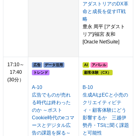
アダストリアのDX革
命と成長を促すIT戦
略
豊永 周平 [アダスト
リア]/福宮 友和
[Oracle NetSuite]
17:10～
広告
データ活用
AI
アパレル
17:40
トレンド
顧客体験（CX）
(30分）
A-10
B-10
広告でものが売れ
生成AIはECと小売の
る時代は終わった
クリエイティビテ
のか ～ポスト
ィ・顧客体験にどう
Cookie時代のeコマ
影響するか 三越伊
ースとデジタル広
勢丹・TSIに聞く課題
告の課題を探る～
と可能性