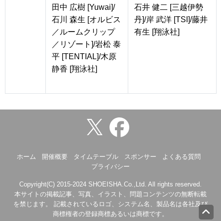
田中 広樹 [Yuwai]/
石井 健二 [三越伊勢
石川 森生 [オルビス
丹]/岸 武洋 [TSI]/藤井
／ルームクリップ
有生 [翔泳社]
／リゾート]/岩松 泰
平 [TENTIAL]/木原
静香 [翔泳社]
ホーム
開催概要
タイムテーブル
スポンサー
よくある質問
プライバシー
Copyright(C) 2015-2024 SHOEISHA.Co.,Ltd. All rights reserved.
本サイトの掲載記事、写真、イラスト、問題コンテンツの無断転載
を禁じます。 記載されているロゴ、システム名、製品名は各社及び
商標権者の登録商標あるいは商標です。