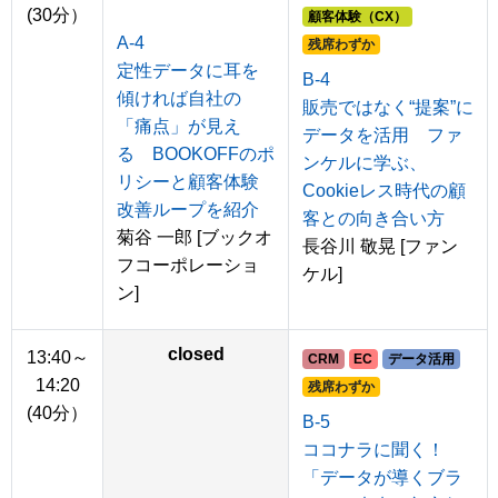
(30分）
顧客体験（CX）
A-4
残席わずか
定性データに耳を
B-4
傾ければ自社の
販売ではなく“提案”に
「痛点」が見え
データを活用 ファ
る BOOKOFFのポ
ンケルに学ぶ、
リシーと顧客体験
Cookieレス時代の顧
改善ループを紹介
客との向き合い方
菊谷 一郎 [ブックオ
長谷川 敬晃 [ファン
フコーポレーショ
ケル]
ン]
closed
13:40～
CRM
EC
データ活用
14:20
残席わずか
(40分）
B-5
ココナラに聞く！
「データが導くブラ