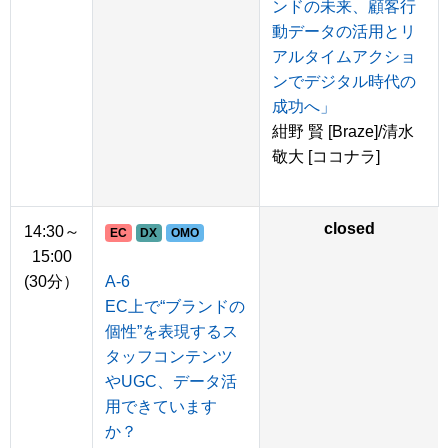
ンドの未来、顧客行
動データの活用とリ
アルタイムアクショ
ンでデジタル時代の
成功へ」
紺野 賢 [Braze]/清水
敬大 [ココナラ]
closed
14:30～
EC
DX
OMO
15:00
(30分）
A-6
EC上で“ブランドの
個性”を表現するス
タッフコンテンツ
やUGC、データ活
用できています
か？