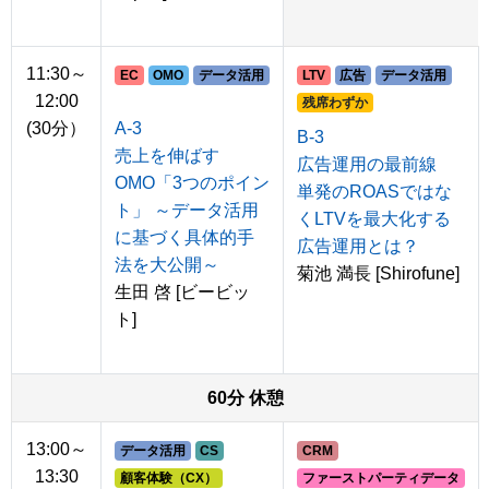
11:30～
EC
OMO
データ活用
LTV
広告
データ活用
12:00
残席わずか
(30分）
A-3
B-3
売上を伸ばす
広告運用の最前線
OMO「3つのポイン
単発のROASではな
ト」 ～データ活用
くLTVを最大化する
に基づく具体的手
広告運用とは？
法を大公開～
菊池 満長 [Shirofune]
生田 啓 [ビービッ
ト]
60分 休憩
13:00～
データ活用
CS
CRM
13:30
顧客体験（CX）
ファーストパーティデータ