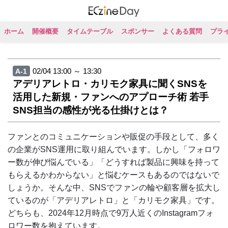
ホーム
開催概要
タイムテーブル
スポンサー
よくある質問
プラ
02/04 13:00 ～ 13:30
A-1
アデリアレトロ・カリモク家具に聞くSNSを
活用した新規・ファンへのアプローチ術 若手
SNS担当の感性が光る仕掛けとは？
ファンとのコミュニケーションや販促の手段として、多く
の企業がSNS運用に取り組んでいます。しかし「フォロワ
ー数が伸び悩んでいる」「どうすれば製品に興味を持って
もらえるかわからない」と悩むケースもあるのではないで
しょうか。そんな中、SNSでファンの輪や顧客層を拡大し
ているのが「アデリアレトロ」と「カリモク家具」です。
どちらも、2024年12月時点で9万人近くのInstagramフォ
ロワー数を抱えています。