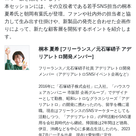
本セッションには、その立役者である若手SNS担当の桐本
夏希氏と朝岡有葉氏が登壇。ファンや社内外の担当者と協
力して生み出す仕掛けや、新製品の発売と合わせた企画作
りによって、新たな顧客層を開拓するポイントを紹介しま
す。
桐本 夏希 [フリーランス／元石塚硝子 アデ
リアレトロ開発メンバー]
フリーランス／元石塚硝子社員 アデリアレトロ開発
メンバー（アデリアレトロSNS/イベント企画など）
2016年に「石塚硝子株式会社」に入社。「ハウスウ
ェアカンパニー 市販部 企画グループ」でデザイナ
ーとして勤務、昭和レトロなグラスシリーズ「アデ
リアレトロ」の開発に携わったのち、留学を機に退
職。現在はフリーランスのSNSマーケターとしても
活動しつつ、「アデリアレトロ」のPR活動やSNS運
用を会社員時代から継続。帰国後は2年間ほど徳島、
伊豆、沖縄などを中心に多拠点生活したのち、2023
年7月に一子を出産、現在は愛知県に定住。