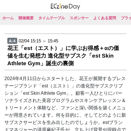
ホーム
開催概要
タイムテーブル
スポンサー
よくある質問
プラ
02/04 15:15 ～ 15:45
A-4
花王「est（エスト）」に学ぶお得感＋αの価
値を生む発想力 進化型サブスク「est Skin
Athlete Gym」誕生の裏側
2024年4月11日からスタートした、花王が展開するプレス
テージブランド「est（エスト）」の進化型サブスクリプ
ション「est Skin Athlete Gym」。顧客一人ひとりにパー
ソナライズされた美容プログラムやスキンケアレッスン＆
トリートメント体験など、ファンと深い関係を築くメニュ
ーが用意されています。何を目的に、そしてどのように新
サブスクサービスを生み出したのでしょうか。estブラン
ドマネジャーの清原麻紀子氏が、立ち上げ背景や現時点で