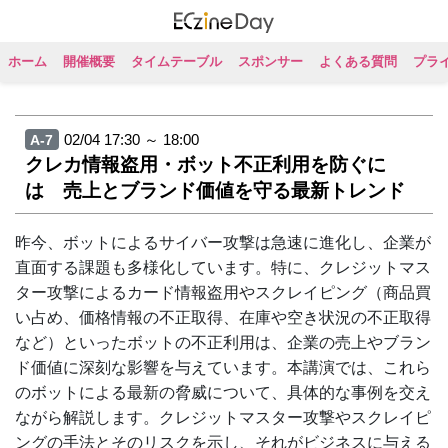
ホーム
開催概要
タイムテーブル
スポンサー
よくある質問
プラ
02/04 17:30 ～ 18:00
A-7
クレカ情報盗用・ボット不正利用を防ぐに
は 売上とブランド価値を守る最新トレンド
昨今、ボットによるサイバー攻撃は急速に進化し、企業が
直面する課題も多様化しています。特に、クレジットマス
ター攻撃によるカード情報盗用やスクレイピング（商品買
い占め、価格情報の不正取得、在庫や空き状況の不正取得
など）といったボットの不正利用は、企業の売上やブラン
ド価値に深刻な影響を与えています。本講演では、これら
のボットによる最新の脅威について、具体的な事例を交え
ながら解説します。クレジットマスター攻撃やスクレイピ
ングの手法とそのリスクを示し、それがビジネスに与える