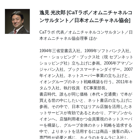
逸見 光次郎 [CaTラボ／オムニチャネルコ
ンサルタント／日本オムニチャネル協会]
CaTラボ 代表／オムニチャネルコンサルタント／日
本オムニチャネル協会理事 ほか
1994年三省堂書店入社。1999年ソフトバンク入社。
イー・ショッピング・ブックス社（現 セブンネット
ショッピング社）立ち上げに参画。2006年アマゾン
ジャパン入社。ブックスマーチャンダイザー。2007
年イオン入社。ネットスーパー事業の立ち上げと、
イオングループのネット戦略構築を行う。2011年キ
タムラ入社。執行役員 EC事業部長。
書店時代、誰もが同じ価格（本代＋交通費）で本が
買える世の中にしたいと、ネット書店の立ち上げに
参画。その中で、日本ではリアル店舗を活用したネ
ットサービスが有効であるとわかり、アマゾンから
イオンへ。店舗利用者かつ会員重視のネットスーパ
ーを構築し、グループ全体のネット戦略を追求する
中で、よりネットを活用するには商品・接客の高い
専門性が必要と感じ、カメラのキタムラに入社し