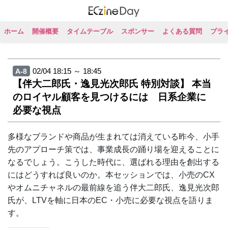
ホーム
開催概要
タイムテーブル
スポンサー
よくある質問
プラ
02/04 18:15 ～ 18:45
A-8
【伴大二郎氏・逸見光次郎氏 特別対談】 本当
のロイヤル顧客を見つけるには 日系企業に
必要な視点
多様なブランドや商品が生まれては消えている昨今、小手
先のアプローチ策では、事業成長の踊り場を迎えることに
なるでしょう。こうした時代に、選ばれる理由を創出する
にはどうすれば良いのか。本セッションでは、小売のCX
やオムニチャネルの最前線を追う伴大二郎氏、逸見光次郎
氏が、LTVを軸に日本のEC・小売に必要な視点を語りま
す。