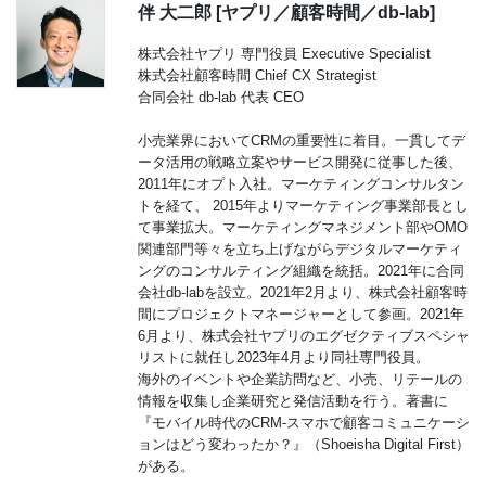
伴 大二郎 [ヤプリ／顧客時間／db-lab]
株式会社ヤプリ 専門役員 Executive Specialist
株式会社顧客時間 Chief CX Strategist
合同会社 db-lab 代表 CEO
小売業界においてCRMの重要性に着目。一貫してデ
ータ活用の戦略立案やサービス開発に従事した後、
2011年にオプト入社。マーケティングコンサルタン
トを経て、 2015年よりマーケティング事業部長とし
て事業拡大。マーケティングマネジメント部やOMO
関連部門等々を立ち上げながらデジタルマーケティ
ングのコンサルティング組織を統括。2021年に合同
会社db-labを設立。2021年2月より、株式会社顧客時
間にプロジェクトマネージャーとして参画。2021年
6月より、株式会社ヤプリのエグゼクティブスペシャ
リストに就任し2023年4月より同社専門役員。
海外のイベントや企業訪問など、小売、リテールの
情報を収集し企業研究と発信活動を行う。著書に
『モバイル時代のCRM-スマホで顧客コミュニケーシ
ョンはどう変わったか？』（Shoeisha Digital First）
がある。