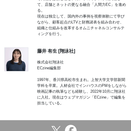
て、店舗とネットの更なる融合「人間力EC」を進め
る。
現在は独立して、国内外の事例を視察体験にて学び
ながら、顧客起点のLTVと財務諸表を組み合わせ、
組織と仕組みを改革するオムニチャネルコンサルテ
ィングを行う。
藤井 有生 [翔泳社]
株式会社翔泳社
ECzine編集部
1997年、香川県高松市生まれ。上智大学文学部新聞
学科を卒業。人材会社でインハウスのPMをしながら
映画記事の執筆なども経験し、2022年10月に翔泳社
に入社。現在はウェブマガジン「ECzine」で編集を
担当している。