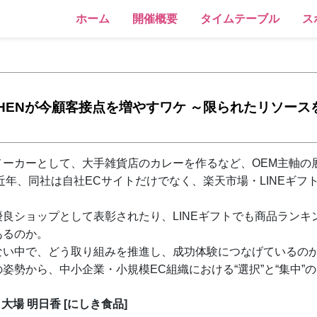
ホーム
開催概要
タイムテーブル
ス
 KITCHENが今顧客接点を増やすワケ ～限られたリソ
メーカーとして、大手雑貨店のカレーを作るなど、OEM主軸の
近年、同社は自社ECサイトだけでなく、楽天市場・LINEギフ
。
良ショップとして表彰されたり、LINEギフトでも商品ランキ
あるのか。
ない中で、どう取り組みを推進し、成功体験につなげているの
姿勢から、中小企業・小規模EC組織における“選択”と“集中”
大場 明日香 [にしき食品]