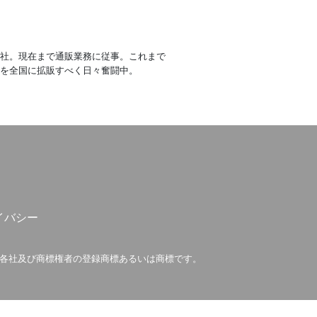
に入社。現在まで通販業務に従事。これまで
CHENを全国に拡販すべく日々奮闘中。
イバシー
は各社及び商標権者の登録商標あるいは商標です。