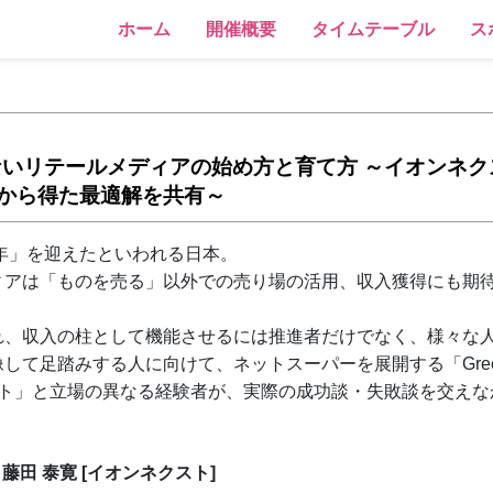
ホーム
開催概要
タイムテーブル
ス
リテールメディアの始め方と育て方 ～イオンネクスト「
実践から得た最適解を共有～
元年」を迎えたといわれる日本。
ィアは「ものを売る」以外での売り場の活用、収入獲得にも期
れ、収入の柱として機能させるには推進者だけでなく、様々な
て足踏みする人に向けて、ネットスーパーを展開する「Green
ーケット」と立場の異なる経験者が、実際の成功談・失敗談を交え
。
藤田 泰寛 [イオンネクスト]