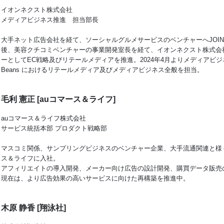
イオンネクスト株式会社
メディアビジネス推進 担当部長
大手ネット広告会社を経て、ソーシャルグルメサービスのベンチャーへJOIN
後、美容クチコミベンチャーの事業開発室長を経て、イオンネクスト株式会
ーとしてEC戦略及びリテールメディアを推進。2024年4月よりメディアビジネ
Beans におけるリテールメディア及びメディアビジネス全般を担当。
毛利 憲正 [auコマース＆ライフ]
auコマース＆ライフ株式会社
サービス統括本部 プロダクト戦略部
マスコミ関係、サンプリングビジネスのベンチャー企業、大手流通関連と様々な
ス＆ライフに入社。
アフィリエイトの導入開発、メーカー向け広告の設計開発、購買データ販売
現在は、より広告効果の高いサービスに向けた再構築を推進中。
木原 静香 [翔泳社]