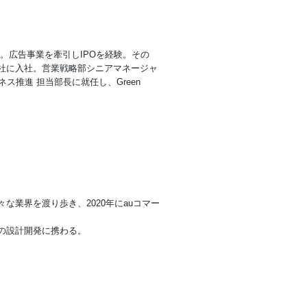
。広告事業を牽引しIPOを経験。その
社に入社。営業戦略部シニアマネージャ
ス推進 担当部長に就任し、Green
業界を渡り歩き、2020年にauコマー
の設計開発に携わる。