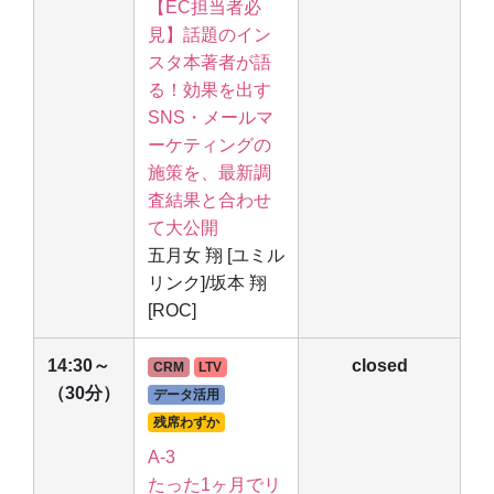
【EC担当者必
見】話題のイン
スタ本著者が語
る！効果を出す
SNS・メールマ
ーケティングの
施策を、最新調
査結果と合わせ
て大公開
五月女 翔 [ユミル
リンク]/坂本 翔
[ROC]
14:30～
closed
CRM
LTV
（30分）
データ活用
残席わずか
A-3
たった1ヶ月でリ