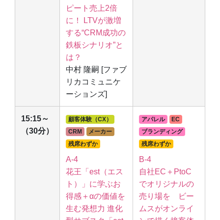
ピート売上2倍
に！ LTVが激増
する“CRM成功の
鉄板シナリオ”と
は？
中村 隆嗣 [ファブ
リカコミュニケ
ーションズ]
15:15～
顧客体験（CX）
アパレル
EC
（30分）
CRM
メーカー
ブランディング
残席わずか
残席わずか
A-4
B-4
花王「est（エス
自社EC＋PtoC
ト）」に学ぶお
でオリジナルの
得感＋αの価値を
売り場を ビー
生む発想力 進化
ムスがオンライ