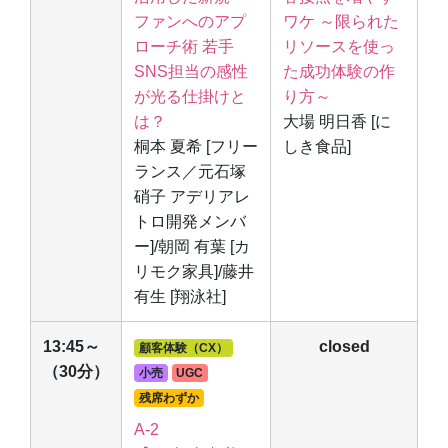
ファンへのアプ
ワケ ～限られた
ローチ術 若手
リソースを使っ
SNS担当の感性
た成功体験の作
が光る仕掛けと
り方～
は？
大場 明日香 [に
桐本 夏希 [フリー
しき食品]
ランス／元石塚
硝子 アデリアレ
トロ開発メンバ
ー]/朝岡 有葉 [カ
リモク家具]/藤井
有生 [翔泳社]
13:45～
closed
顧客体験（CX）
（30分）
小売
UGC
残席わずか
A-2