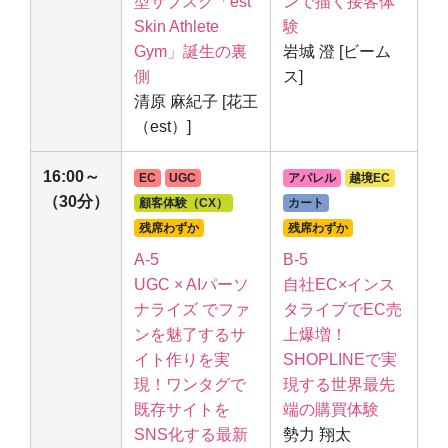
型サブスク「est
ンで描く接客体
Skin Athlete
験
Gym」誕生の裏
岩城 澄 [ビーム
側
ス]
清原 麻紀子 [花王
（est）]
16:00～
EC
UGC
アパレル
越境EC
（30分）
顧客体験（CX）
カート
残席わずか
残席わずか
A-5
B-5
UGC × AIパーソ
自社EC×インス
ナライズ でファ
タライブでEC売
ンを魅了するサ
上爆増！
イト作りを実
SHOPLINEで実
現！ワンタグで
現する世界最先
既存サイトを
端の購買体験
SNS化する最新
勢力 翔太