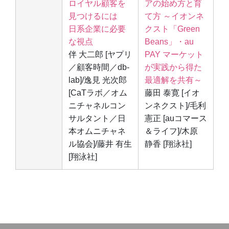
ロイヤル顧客を
アの始め方と育
見つけるには
て方 ～イオンネ
日系企業に必要
クスト「Green
な視点
Beans」・au
伴 大二郎 [ヤプリ
PAY マーケット
／顧客時間／db-
が実践から得た
lab]/逸見 光次郎
最適解を共有～
[CaTラボ／オム
藤田 泰寛 [イオ
ニチャネルコン
ンネクスト]/毛利
サルタント／日
憲正 [auコマース
本オムニチャネ
＆ライフ]/木原
ル協会]/藤井 有生
静香 [翔泳社]
[翔泳社]