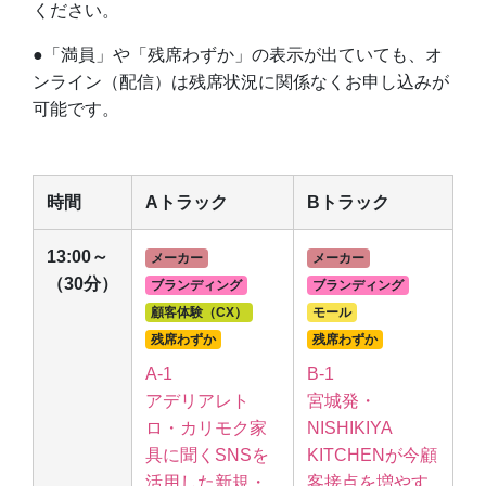
ください。
●「満員」や「残席わずか」の表示が出ていても、オ
ンライン（配信）は残席状況に関係なくお申し込みが
可能です。
時間
Aトラック
Bトラック
13:00～
メーカー
メーカー
（30分）
ブランディング
ブランディング
顧客体験（CX）
モール
残席わずか
残席わずか
A-1
B-1
アデリアレト
宮城発・
ロ・カリモク家
NISHIKIYA
具に聞くSNSを
KITCHENが今顧
活用した新規・
客接点を増やす