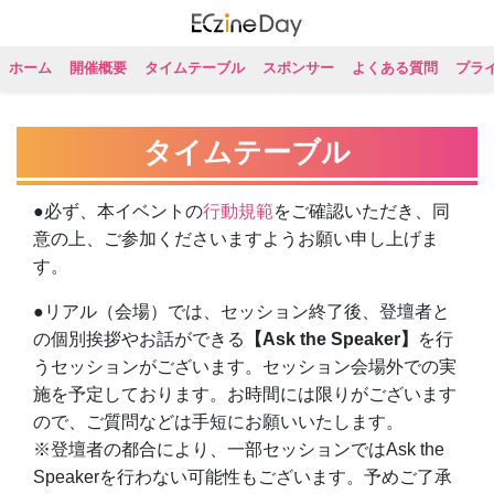
ホーム
開催概要
タイムテーブル
スポンサー
よくある質問
プラ
タイムテーブル
●必ず、本イベントの
行動規範
をご確認いただき、同
意の上、ご参加くださいますようお願い申し上げま
す。
●リアル（会場）では、セッション終了後、登壇者と
の個別挨拶やお話ができる
【Ask the Speaker】
を行
うセッションがございます。セッション会場外での実
施を予定しております。お時間には限りがございます
ので、ご質問などは手短にお願いいたします。
※登壇者の都合により、一部セッションではAsk the
Speakerを行わない可能性もございます。予めご了承