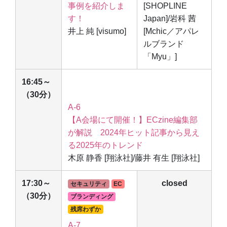
事例を紹介しま
[SHOPLINE
す！
Japan]/岩科 茜
井上 純 [visumo]
[Mchic／アパレ
ルブランド
「Myu」]
16:45～
（30分）
A-6
【A会場にて開催！】ECzine編集部
が解説 2024年ヒット記事から見え
る2025年のトレンド
木原 静香 [翔泳社]/藤井 有生 [翔泳社]
17:30～
closed
セキュリティ
EC
（30分）
ブランディング
残席わずか
A-7