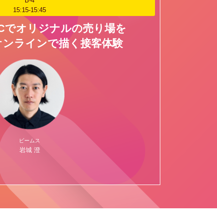
B-4
15:15‐15:45
toCでオリジナルの売り場を
オンラインで描く接客体験
ビームス
岩城 澄