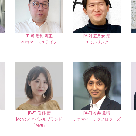
[B-8] 毛利 憲正
[A-2] 五月女 翔
auコマース＆ライフ
ユミルリンク
[B-5] 岩科 茜
[A-7] 今井 雅晴
Mchic／アパレルブランド
アカマイ・テクノロジーズ
「Myu」