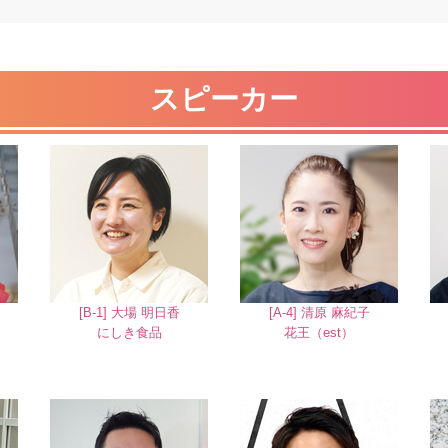
スピーカー
[B-1] 大場 明日香
[A-4] 清原 麻紀子
にしき食品
花王（est）