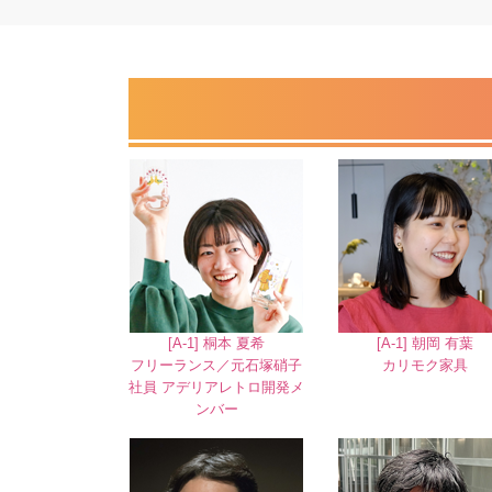
[A-1] 桐本 夏希
[A-1] 朝岡 有葉
フリーランス／元石塚硝子
カリモク家具
社員 アデリアレトロ開発メ
ンバー