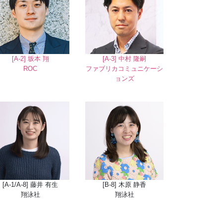
[A-2] 坂本 翔
[A-3] 中村 隆嗣
ROC
ファブリカコミュニケーシ
ョンズ
[A-1/A-8] 藤井 有生
[B-8] 木原 静香
翔泳社
翔泳社