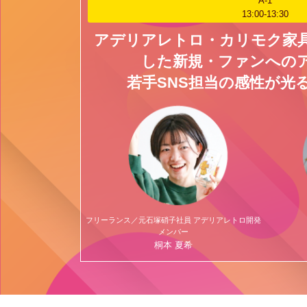
A-1
13:00‐13:30
アデリアレトロ・カリモク家具
した新規・ファンへの
若手SNS担当の感性が光
フリーランス／元石塚硝子社員 アデリアレトロ開発
メンバー
桐本 夏希