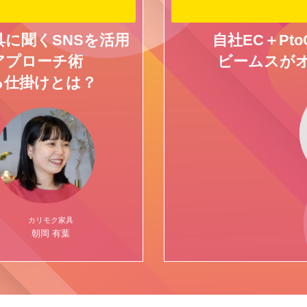
に聞くSNSを活用
自社EC＋P
アプローチ術
ビームスが
る仕掛けとは？
カリモク家具
朝岡 有葉