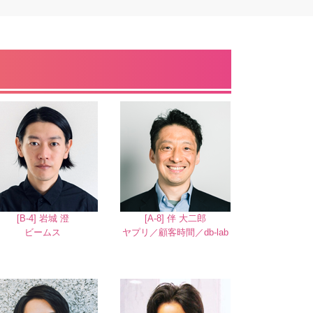
[B-4] 岩城 澄
[A-8] 伴 大二郎
ビームス
ヤプリ／顧客時間／db-lab