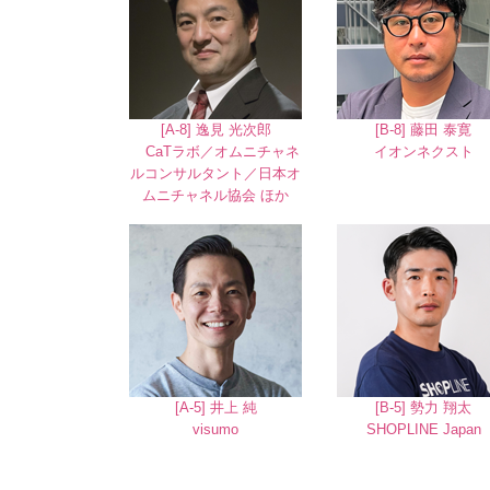
[A-8] 逸見 光次郎
[B-8] 藤田 泰寛
CaTラボ／オムニチャネ
イオンネクスト
ルコンサルタント／日本オ
ムニチャネル協会 ほか
[A-5] 井上 純
[B-5] 勢力 翔太
visumo
SHOPLINE Japan