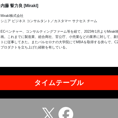
内藤 誓力良 [Mirakl]
Mirakl株式会社
シニア ビジネス コンサルタント／カスタマー サクセス チーム
ECベンチャー、コンサルティングファーム等を経て、2023年1月よりMira
画。これまでに製造業、総合商社、官公庁、小売業などの業界に対して、新
トに従事してきた。またバルセロナの大学院にてMBAを取得する傍らで、C2C
プロダクトを立ち上げた経験を有している。
タイムテーブル