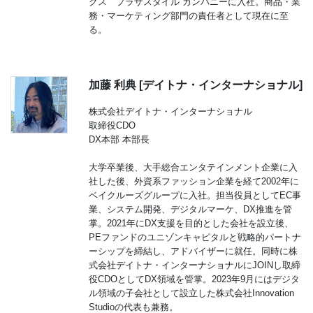
グス プラザスタイル カンパニーに入社。商品・業
務・マーケティング部門の責任者として現在に至
る。
加藤 利典 [デイトナ・インターナショナル]
株式会社デイトナ・インターナショナル
取締役CDO
DX本部 本部長
大学卒業後、大手総合エンタテインメント企業に入
社した後、外資系ファッション企業を経て2002年に
ベイクルーズグループに入社。担当役員としてEC事
業、システム開発、デジタルマーケ、DX推進を管
掌。2021年にDX支援を目的とした会社を設立後、
PEファンドのユニゾンキャピタルと戦略的パートナ
ーシップを締結し、アドバイザーに就任。同時に株
式会社デイトナ・インターナショナルにJOINし取締
役CDOとしてDX領域を管掌。2023年9月にはデジタ
ル領域の子会社として設立した株式会社Innovation
Studioの代表も兼務。