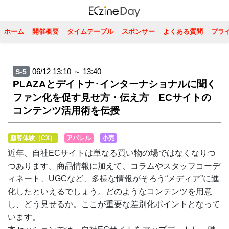
ホーム
開催概要
タイムテーブル
スポンサー
よくある質問
プラ
06/12 13:10 ～ 13:40
S-5
PLAZAとデイトナ･インターナショナルに聞く
ファン化を促す見せ方・伝え方 ECサイトの
コンテンツ活用術を伝授
顧客体験（CX）
アパレル
小売
近年、自社ECサイトは単なる買い物の場ではなくなりつ
つあります。商品情報に加えて、コラムやスタッフコーデ
ィネート、UGCなど、多様な情報がそろう“メディア”に進
化したといえるでしょう。どのようなコンテンツを用意
し、どう見せるか。ここが重要な差別化ポイントとなって
います。