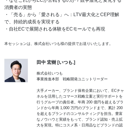
・なぜこれからECが苦戦するのか？競争激化と変化する
消費者の実態
・「売る」から「愛される」へ：LTV最大化とCEP理解
で、持続的成長を実現する
・自社ECで展開される体験をECモールでも再現
本セッションは、株式会社いつも様の提供でお送りいたします。
田中 宏樹 [いつも.]
株式会社いつも
事業推進本部 戦略開発ユニットリーダー
大手メーカー、ブランド保有企業において、ECチャ
ネルを活用したコマース戦略立案と実行サポートを
行うグループの責任者。年商 200 億円を超えるブラ
ンドから年商 1,000 万円のブランドまで、累計 200
を超えるブランドのコンサルティングを担当。豊富
なノウハウと実績をもって、ブランド認知・売上拡
大を実現。特にコスメ系・日用品などブランドの認