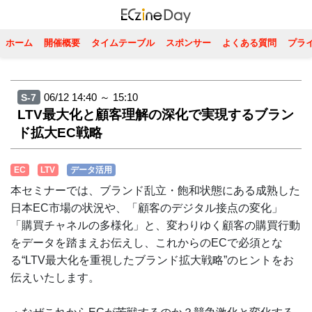
ホーム
開催概要
タイムテーブル
スポンサー
よくある質問
プラ
06/12 14:40 ～ 15:10
S-7
LTV最大化と顧客理解の深化で実現するブラン
ド拡大EC戦略
EC
LTV
データ活用
本セミナーでは、ブランド乱立・飽和状態にある成熟した
日本EC市場の状況や、「顧客のデジタル接点の変化」
「購買チャネルの多様化」と、変わりゆく顧客の購買行動
をデータを踏まえお伝えし、これからのECで必須とな
る“LTV最大化を重視したブランド拡大戦略”のヒントをお
伝えいたします。