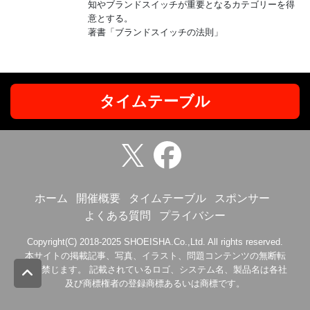
知やブランドスイッチが重要となるカテゴリーを得
意とする。
著書「ブランドスイッチの法則」
タイムテーブル
ホーム
開催概要
タイムテーブル
スポンサー
よくある質問
プライバシー
Copyright(C) 2018-2025 SHOEISHA.Co.,Ltd. All rights reserved.
本サイトの掲載記事、写真、イラスト、問題コンテンツの無断転
載を禁じます。 記載されているロゴ、システム名、製品名は各社
及び商標権者の登録商標あるいは商標です。