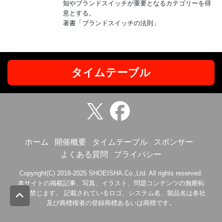
知やブランドスイッチが重要となるカテゴリーを得
意とする。
著書「ブランドスイッチの法則」
タイムテーブル
ホーム
開催概要
タイムテーブル
スポンサー
よくある質問
プライバシー
Copyright(C) 2018-2025 SHOEISHA.Co.,Ltd. All rights reserved.
本サイトの掲載記事、写真、イラスト、問題コンテンツの無断転
載を禁じます。 記載されているロゴ、システム名、製品名は各社
及び商標権者の登録商標あるいは商標です。