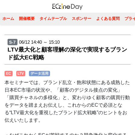
ホーム
開催概要
タイムテーブル
スポンサー
よくある質問
プラ
06/12 14:40 ～ 15:10
S-7
LTV最大化と顧客理解の深化で実現するブラン
ド拡大EC戦略
EC
LTV
データ活用
本セミナーでは、ブランド乱立・飽和状態にある成熟した
日本EC市場の状況や、「顧客のデジタル接点の変化」
「購買チャネルの多様化」と、変わりゆく顧客の購買行動
をデータを踏まえお伝えし、これからのECで必須とな
る“LTV最大化を重視したブランド拡大戦略”のヒントをお
伝えいたします。