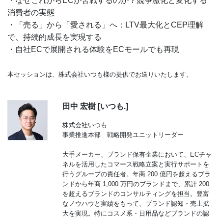
・なぜこれからECが苦戦するのか？競争激化と変化する
消費者の実態
・「売る」から「愛される」へ：LTV最大化とCEP理解
で、持続的成長を実現する
・自社ECで展開される体験をECモールでも再現
本セッションは、株式会社いつも様の提供でお送りいたします。
田中 宏樹 [いつも.]
株式会社いつも
事業推進本部 戦略開発ユニットリーダー
大手メーカー、ブランド保有企業において、ECチャ
ネルを活用したコマース戦略立案と実行サポートを
行うグループの責任者。年商 200 億円を超えるブラ
ンドから年商 1,000 万円のブランドまで、累計 200
を超えるブランドのコンサルティングを担当。豊富
なノウハウと実績をもって、ブランド認知・売上拡
大を実現。特にコスメ系・日用品などブランドの認