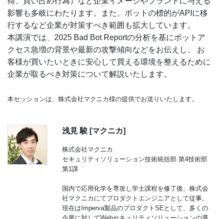
得、買い占め行為）など企業イメージやブランドに与える
影響も多岐にわたります。また、ボットの標的がAPIに移
行するなど企業が対策すべき範囲も拡大しています。
本講演では、2025 Bad Bot Reportの分析を基にボットア
クセス急増の背景や最新の攻撃傾向などをお伝えし、 お
客様が買いたいときに安心して買える環境を整えるために
企業が取るべき対策について解説いたします。
本セッションは、株式会社マクニカ様の提供でお送りいたします。
浅見 駿 [マクニカ]
株式会社マクニカ
セキュリティソリューション技術統括部 第4技術部
第1課
国内で応用化学を専攻し学士課程を修了後、株式会
社マクニカにてプロダクトエンジニアとして従事。
現在はImperva製品のプロダクトSEとして、多くの
企業に対してWebセキュリティソリューションの導