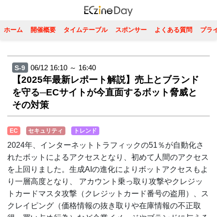
ホーム
開催概要
タイムテーブル
スポンサー
よくある質問
プラ
06/12 16:10 ～ 16:40
S-9
【2025年最新レポート解説】売上とブランド
を守る─ECサイトが今直面するボット脅威と
その対策
EC
セキュリティ
トレンド
2024年、インターネットトラフィックの51％が自動化さ
れたボットによるアクセスとなり、初めて人間のアクセス
を上回りました。生成AIの進化によりボットアクセスもよ
り一層高度となり、 アカウント乗っ取り攻撃やクレジッ
トカードマスタ攻撃（クレジットカード番号の盗用）、ス
クレイピング（価格情報の抜き取りや在庫情報の不正取