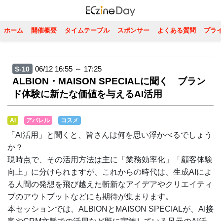
ホーム
開催概要
タイムテーブル
スポンサー
よくある質問
プラ
06/12 16:55 ～ 17:25
S-10
ALBION・MAISON SPECIALに聞く ブラン
ド体験に新たな価値を与えるAI活用
AI
アパレル
コスメ
「AI活用」と聞くと、皆さんは何を思い浮かべるでしょう
か？
現時点で、その活用方法は主に「業務効率化」「顧客体験
向上」に分けられますが、これからの時代は、生成AIによ
る人間の発想を飛び越えた斬新なアイデアやクリエイティ
ブのアウトプットなどにも期待が集まります。
本セッションでは、ALBIONとMAISON SPECIALが、AI接