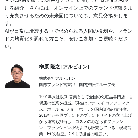
客やCRM文脈での活用など既に実施している足元のAI活
用を紹介。さらには、オンライン上でのブランド体験をよ
り充実させるための未来図についても、意見交換をしま
す。
AIが日常に浸透する中で求められる人間の役割や、ブラン
ドの均質化を恐れる方こそ、ぜひご参加・ご視聴くださ
い。
榊原 隆之 [アルビオン]
株式会社アルビオン
国際ブランド営業部 国内推販グループ長
1991年入社以来 営業として全国の化粧品専門店、百
貨店の営業を担当。現在はアナ スイ コスメティク
ス、ポール ＆ ジョー ボーテの国内販売の責任者。
2018年から同ブランドのブランドサイトの立ち上げ
から運営も担当し、コスメのみならずファッショ
ン、ファッション小物までも販売している。現場営
業、ECの組立、CSまで担当は幅広い。