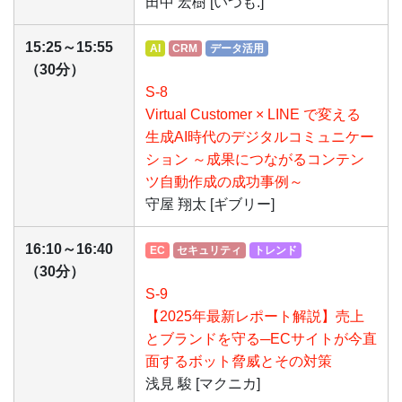
田中 宏樹 [いつも.]
15:25～15:55
AI
CRM
データ活用
（30分）
S-8
Virtual Customer × LINE で変える
生成AI時代のデジタルコミュニケー
ション ～成果につながるコンテン
ツ自動作成の成功事例～
守屋 翔太 [ギブリー]
16:10～16:40
EC
セキュリティ
トレンド
（30分）
S-9
【2025年最新レポート解説】売上
とブランドを守る─ECサイトが今直
面するボット脅威とその対策
浅見 駿 [マクニカ]