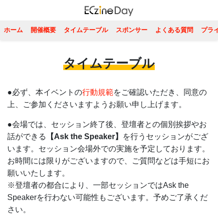
ホーム
開催概要
タイムテーブル
スポンサー
よくある質問
プラ
タイムテーブル
●必ず、本イベントの
行動規範
をご確認いただき、同意の
上、ご参加くださいますようお願い申し上げます。
●会場では、セッション終了後、登壇者との個別挨拶やお
話ができる
【Ask the Speaker】
を行うセッションがござ
います。セッション会場外での実施を予定しております。
お時間には限りがございますので、ご質問などは手短にお
願いいたします。
※登壇者の都合により、一部セッションではAsk the
Speakerを行わない可能性もございます。予めご了承くだ
さい。