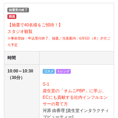
抽選受付終了
満員
【抽選で40名様をご招待！】
スタジオ観覧
※事前登録：申込受付終了、抽選／当落案内：6月5日（木）夕方ご
ろ予定
時間
10:00～10:30
コスメ
トレンド
（30分）
S-1
資生堂の「オムニPBP」に学ぶ、
ECにも貢献する社内インフルエン
サーの育て方
河原 由香理 [資生堂インタラクティ
ブビューティー]