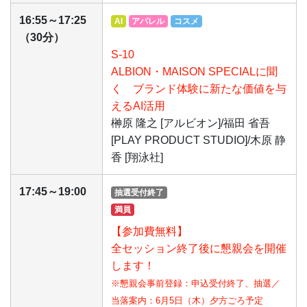
16:55～17:25
AI
アパレル
コスメ
（30分）
S-10
ALBION・MAISON SPECIALに聞
く ブランド体験に新たな価値を与
えるAI活用
榊原 隆之 [アルビオン]/福田 省吾
[PLAY PRODUCT STUDIO]/木原 静
香 [翔泳社]
17:45～19:00
抽選受付終了
満員
【参加費無料】
全セッション終了後に懇親会を開催
します！
※懇親会事前登録：申込受付終了、抽選／
当落案内：6月5日（木）夕方ごろ予定