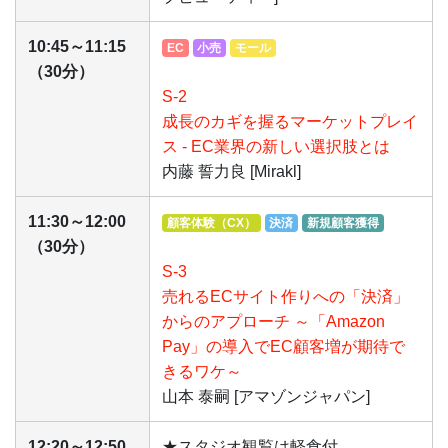
10:45～11:15
EC
小売
モール
（30分）
S-2
成長のカギを握るマーケットプレイ
ス - EC業界の新しい選択肢とは
内藤 誓力良 [Mirakl]
11:30～12:00
顧客体験（CX）
決済
新規顧客獲得
（30分）
S-3
売れるECサイト作りへの「決済」
からのアプローチ ～「Amazon
Pay」の導入でEC顧客増が期待で
きるワケ～
山本 泰嗣 [アマゾンジャパン]
12:20～12:50
★スタジオ観覧は軽食付