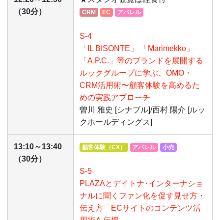
（30分）
CRM
EC
アパレル
S-4
「IL BISONTE」 「Marimekko」
「A.P.C.」等のブランドを展開する
ルックグループに学ぶ、OMO・
CRM活⽤術〜顧客体験を⾼めるた
めの実践アプローチ
曽川 雅史 [シナブル]/西村 陽介 [ルッ
クホールディングス]
13:10～13:40
顧客体験（CX）
アパレル
小売
（30分）
S-5
PLAZAとデイトナ･インターナショ
ナルに聞くファン化を促す見せ方・
伝え方 ECサイトのコンテンツ活