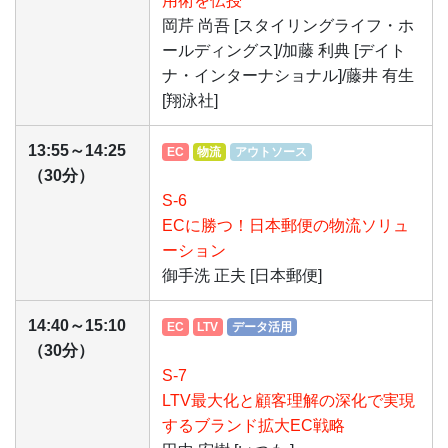
用術を伝授
岡芹 尚吾 [スタイリングライフ・ホ
ールディングス]/加藤 利典 [デイト
ナ・インターナショナル]/藤井 有生
[翔泳社]
13:55～14:25
EC
物流
アウトソース
（30分）
S-6
ECに勝つ！日本郵便の物流ソリュ
ーション
御手洗 正夫 [日本郵便]
14:40～15:10
EC
LTV
データ活用
（30分）
S-7
LTV最大化と顧客理解の深化で実現
するブランド拡大EC戦略