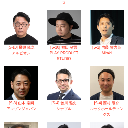
ス
[S-10] 榊原 隆之
[S-10] 福田 省吾
[S-2] 内藤 誓力良
アルビオン
PLAY PRODUCT
Mirakl
STUDIO
[S-3] 山本 泰嗣
[S-4] 曽川 雅史
[S-4] 西村 陽介
アマゾンジャパン
シナブル
ルックホールディン
グス