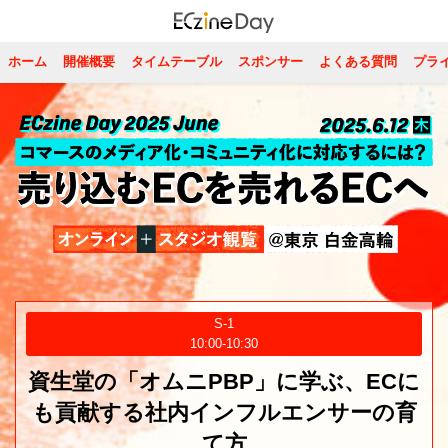
ホーム
開催概要
タイムテーブル
スポンサー
よくある質問
プラ
S-1
10:00‐10:30
資生堂の「オムニPBP」に学ぶ、ECに
も貢献する社内インフルエンサーの育
て方