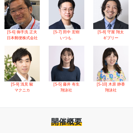
[S-6] 御手洗 正夫
[S-7] 田中 宏樹
[S-8] 守屋 翔太
日本郵便株式会社
いつも.
ギブリー
[S-9] 浅見 駿
[S-5] 藤井 有生
[S-10] 木原 静香
マクニカ
翔泳社
翔泳社
開催概要