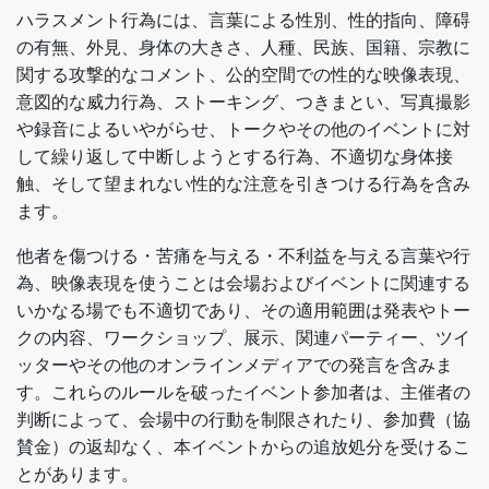
ハラスメント行為には、言葉による性別、性的指向、障碍
の有無、外見、身体の大きさ、人種、民族、国籍、宗教に
関する攻撃的なコメント、公的空間での性的な映像表現、
意図的な威力行為、ストーキング、つきまとい、写真撮影
や録音によるいやがらせ、トークやその他のイベントに対
して繰り返して中断しようとする行為、不適切な身体接
触、そして望まれない性的な注意を引きつける行為を含み
ます。
他者を傷つける・苦痛を与える・不利益を与える言葉や行
為、映像表現を使うことは会場およびイベントに関連する
いかなる場でも不適切であり、その適用範囲は発表やトー
クの内容、ワークショップ、展示、関連パーティー、ツイ
ッターやその他のオンラインメディアでの発言を含みま
す。これらのルールを破ったイベント参加者は、主催者の
判断によって、会場中の行動を制限されたり、参加費（協
賛金）の返却なく、本イベントからの追放処分を受けるこ
とがあります。