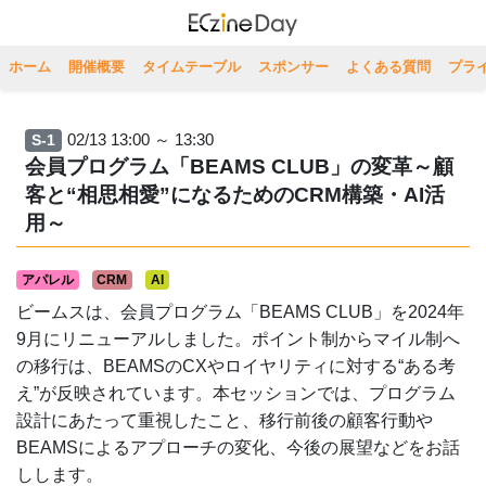
ホーム
開催概要
タイムテーブル
スポンサー
よくある質問
プラ
02/13 13:00 ～ 13:30
S-1
会員プログラム「BEAMS CLUB」の変革～顧
客と“相思相愛”になるためのCRM構築・AI活
用～
アパレル
CRM
AI
ビームスは、会員プログラム「BEAMS CLUB」を2024年
9月にリニューアルしました。ポイント制からマイル制へ
の移行は、BEAMSのCXやロイヤリティに対する“ある考
え”が反映されています。本セッションでは、プログラム
設計にあたって重視したこと、移行前後の顧客行動や
BEAMSによるアプローチの変化、今後の展望などをお話
しします。