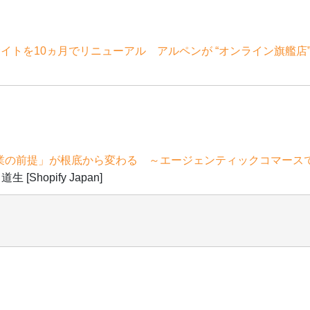
サイトを10ヵ月でリニューアル アルペンが “オンライン旗艦
事業の前提」が根底から変わる ～エージェンティックコマースで「
生 [Shopify Japan]