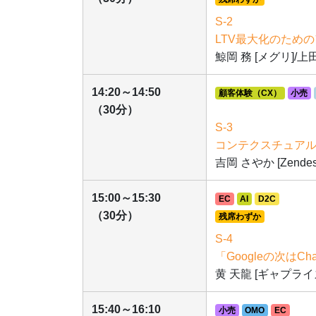
S-2
LTV最大化のため
鯨岡 務 [メグリ]/
14:20～14:50
顧客体験（CX）
小売
（30分）
S-3
コンテクスチュアル
吉岡 さやか [Zendesk
15:00～15:30
EC
AI
D2C
（30分）
残席わずか
S-4
「Googleの次は
黄 天龍 [ギャプライ
15:40～16:10
小売
OMO
EC