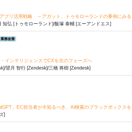
のアプリ活用戦略 ～アガット、トゥモローランドの事例にみ
上田 知弘 [トゥモローランド]/飯塚 泰輔 [エーアンドエス]
業務改善
・インテリジェンスでCXを次のフェーズへ
]/望月 智行 [Zendesk]/三橋 将樹 [Zendesk]
ChatGPT」EC担当者が今知るべき、AI検索のブラックボック
ズ]