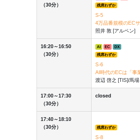
（30分）
残席わずか
S-5
4万品番規模のEC
照井 敦 [アルペン]
16:20～16:50
AI
EC
DX
（30分）
残席わずか
S-6
AI時代のECは「
渡辺 啓之 [TIS]/馬場 道
17:00～17:30
closed
（30分）
17:40～18:10
（30分）
残席わずか
S-8