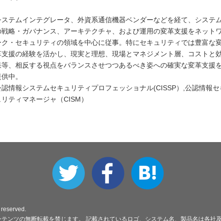
システムインテグレータ、外資系通信機器ベンダーなどを経て、システ
の戦略・ガバナンス、アーキテクチャ、および運用の変革支援をネット
ーク・セキュリティの領域を中心に従事。特にセキュリティでは豊富な
革支援の経験を活かし、現実と理想、現場とマネジメント層、コストと
果等、相反する視点をバランスさせつつあるべき姿への確実な変革支援
提供中。
公認情報システムセキュリティプロフェッショナル(CISSP）,公認情報セ
ュリティマネージャ（CISM）
 reserved.
ンテンツの無断転載を禁じます。 記載されているロゴ、システム名、製品名は各社