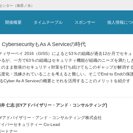
スセンター（御茶ノ水）
開催概要
タイムテーブル
スポンサー
個人情報につ
ybersecurityもAs A Serviceの時代
ィサーベイ 2016（GISS）によると53％の組織が過去12か月でセキュ
いるが、一方で63％の組織はセキュリティ機能が組織のニーズを満たし
このまま散発のセキュリティ対策を打ち続けてもこのギャップが解消す
化・洗練されていることを考えると難しい。そこでEnd to Endの保
供するCyber As A Serviceの概要とそれを活用することのメリットを紹介す
藤井 仁志 [EYアドバイザリー・アンド・コンサルティング]
EYアドバイザリー・アンド・コンサルティング株式会社
サイバーセキュリティー Co-Lead
パートナー