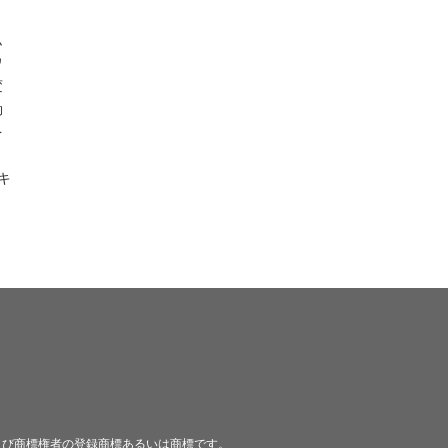
ム
ワ
変
効
を
キ
及び商標権者の登録商標あるいは商標です。