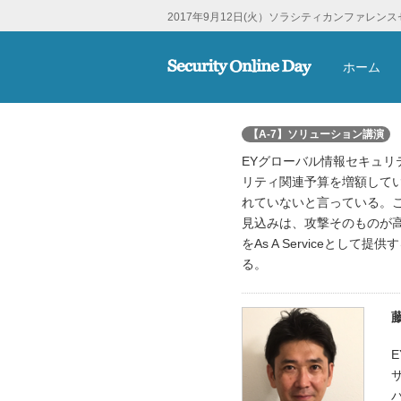
2017年9月12日(火）ソラシティカンファレン
ホーム
C
【A-7】ソリューション講演
EYグローバル情報セキュリテ
リティ関連予算を増額して
れていないと言っている。
見込みは、攻撃そのものが高度
をAs A Serviceとして提
る。