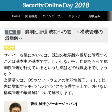
Home
開催概要
タイムテーブル
スポンサー
お申込み
脆弱性管理 成功への道 ～構成管理の
【A-3】
最適解～
ランチ
サイバー攻撃においては、既知の脆弱性を適切に管理する
ことは基本中の基本です。しかしながら、自信をもって脆
弱性管理が行えているという組織はどの程度あるでしょう
か？
当講演では、OSやソフトウェアの脆弱性管理、そして社
内に増加するモバイルデバイスを管理する上で、外せない
構成管理の最適解について解説します。
曽根 禎行 [ゾーホージャパン]