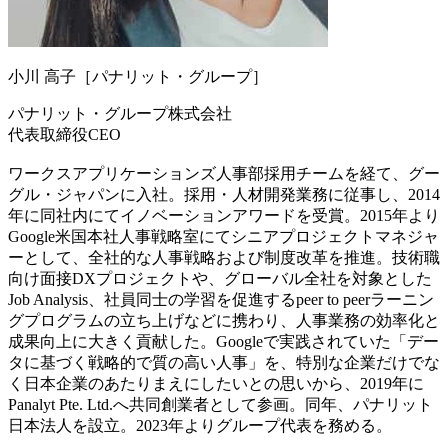
小川 高子［パナリット・グループ］
パナリット・グループ株式会社
代表取締役CEO
ワークスアプリケーションズ人事部採用チームを経て、グー
グル・ジャパンに入社。採用・人材開発業務に従事し、2014
年に同社内にてイノベーションアワードを受賞。2015年より
Google米国本社人事戦略室にてシニアプロジェクトマネジャ
ーとして、全社的な人事戦略および制度改革を推進。技術職
向け面接DXプロジェクトや、グローバル全社を対象とした
Job Analysis、社員同士の学習を促進するpeer to peerラーニン
グプログラムの立ち上げなどに携わり、人事業務の効率化と
成果向上に大きく貢献した。Googleで実践されていた「デー
タに基づく戦略的で質の高い人事」を、特別な企業だけでな
く日本企業のあたりまえにしたいとの思いから、2019年に
Panalyt Pte. Ltd.へ共同創業者として参画。同年、パナリット
日本法人を設立。2023年よりグループ代表を務める。