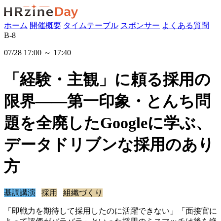
ホーム
開催概要
タイムテーブル
スポンサー
よくある質問
B-8
07/28 17:00 ～ 17:40
「経験・主観」に頼る採用の
限界――第一印象・とんち問
題を全廃したGoogleに学ぶ、
データドリブンな採用のあり
方
基調講演
採用
組織づくり
「即戦力を期待して採用したのに活躍できない」「面接官に