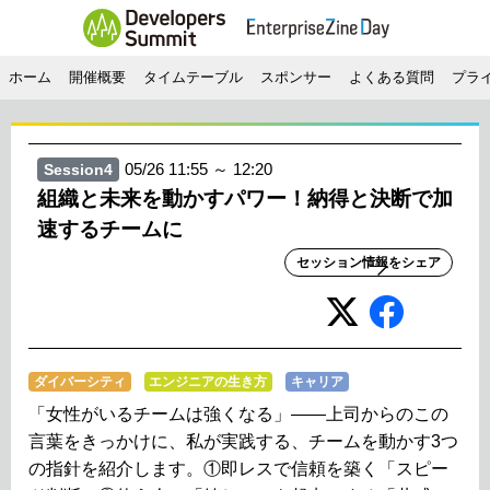
ホーム
開催概要
タイムテーブル
スポンサー
よくある質問
プラ
05/26 11:55 ～ 12:20
Session4
組織と未来を動かすパワー！納得と決断で加
速するチームに
セッション情報をシェア
ダイバーシティ
エンジニアの生き方
キャリア
「女性がいるチームは強くなる」――上司からのこの
言葉をきっかけに、私が実践する、チームを動かす3つ
の指針を紹介します。①即レスで信頼を築く「スピー