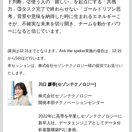
ド判断」②使う人の「嬉しい」を起点にする「共感
力」③タスク完了で終わらせない「ゴールドリブン思
考」背景や意味を納得した時に生まれるエネルギーこ
そが、不確実な未来を切り開き、チームを動かすパワ
ーになると信じています。
講演は12:15までとなります。Ask the speker実施の場合は、12:15
から5分ほど行います。
本セッションは、株式会社セゾンテクノロジー様の提供でお送りい
たします。
川口 媛香[セゾンテクノロジー]
株式会社セゾンテクノロジー
開発本部テクノベーションセンター
2022年に高専を卒業しセゾンテクノロジーに
新卒入社。データエンジニアとしてデータ分
析基盤構築PJに参画。