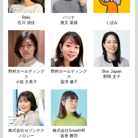
Relic
パソナ
石川 清佳
鹿又 菜摘
くぼみ
野村ホールディング
野村ホールディング
Box Japan
ス
ス
野間 文子
小祝 久美子
冨澤 優子
株式会社セゾンテク
株式会社SmartHR
ノロジー
坂巻 舞羽