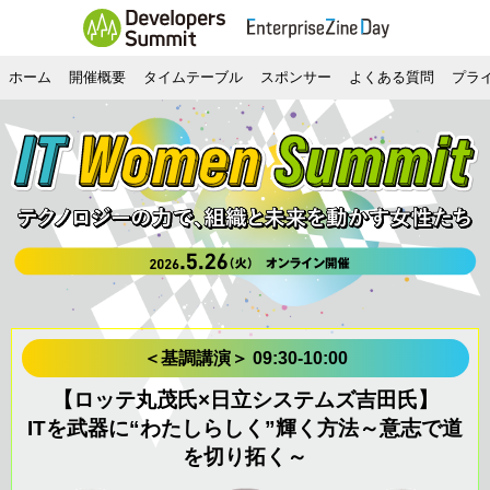
ホーム
開催概要
タイムテーブル
スポンサー
よくある質問
プラ
＜基調講演＞ 09:30-10:00
【ロッテ丸茂氏×日立システムズ吉田氏】
ITを武器に“わたしらしく”輝く方法～意志で道
を切り拓く～