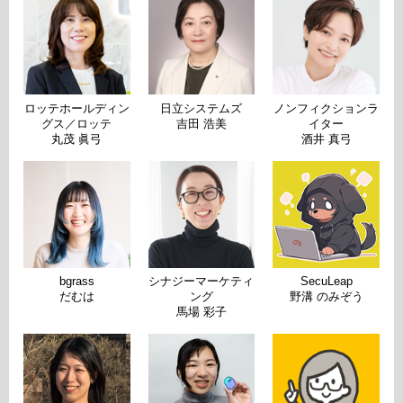
ロッテホールディン
日立システムズ
ノンフィクションラ
グス／ロッテ
吉田 浩美
イター
丸茂 眞弓
酒井 真弓
bgrass
シナジーマーケティ
SecuLeap
だむは
ング
野溝 のみぞう
馬場 彩子