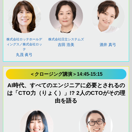
株式会社ロッテホールデ
株式会社日立システムズ
ィングス／株式会社ロッ
吉田 浩美
酒井 真弓
テ
丸茂 眞弓
＜クロージング講演＞14:45-15:15
AI時代、すべてのエンジニアに必要とされるの
は「CTO力（りょく）」!? 2人のCTOがその理
由を語る