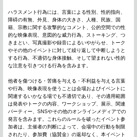
ハラスメント行為には、言葉による性別、性的指向、
障碍の有無、外見、身体の大きさ、人種、民族、国
籍、宗教に関する攻撃的なコメント、公的空間での性
的な映像表現、意図的な威力行為、ストーキング、つ
きまとい、写真撮影や録音によるいやがらせ、トーク
やその他のイベントに対して繰り返して中断しようと
する行為、不適切な身体接触、そして望まれない性的
な注意を引きつける行為を含みます。
他者を傷つける・苦痛を与える・不利益を与える言葉
や行為、映像表現を使うことは会場およびイベントに
関連するいかなる場でも不適切であり、その適用範囲
は発表やトークの内容、ワークショップ、展示、関連
パーティー、SNSやその他のオンラインメディアでの
発言を含みます。これらのルールを破ったイベント参
加者は、主催者の判断によって、会場中の行動を制限
されたり、参加費（協賛金）の返却なく、本イベント