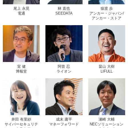
尾上 永晃
林 直也
猿渡 歩
電通
SEEDATA
アンカー・ジャパン/
アンカー・ストア
室 健
阿曾 忍
畠山 大樹
博報堂
ライオン
LIFULL
井田 有里紗
成末 庸平
瀬崎 大輔
サイバーセキュリテ
マネーフォワード
NECソリューション