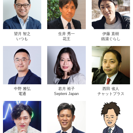
望月 智之
生井 秀一
伊藤 直樹
いつも
花王
銭湯ぐらし
中野 雅弘
若月 裕子
西田 省人
電通
Septeni Japan
チャットプラス