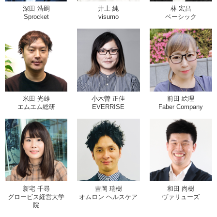
深田 浩嗣
井上 純
林 宏昌
Sprocket
visumo
ベーシック
米田 光雄
小木曽 正佳
前田 絵理
エムエム総研
EVERRISE
Faber Company
新宅 千尋
吉岡 瑞樹
和田 尚樹
グロービス経営大学
オムロン ヘルスケア
ヴァリューズ
院