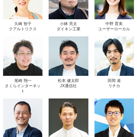
久崎 智子
小林 亮太
中野 育美
クアルトリクス
ダイキン工業
ユーザーローカル
尾崎 翔一
松本 健太郎
田岡 凌
さくらインターネッ
JX通信社
リチカ
ト