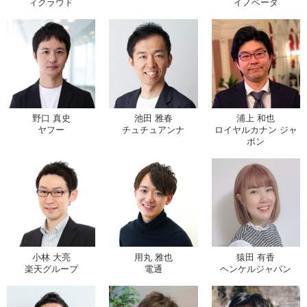
ィクラウド
イノベータ
野口 真史
池田 雅春
浦上 和也
ヤフー
チュチュアンナ
ロイヤルカナン ジャ
ポン
小林 大亮
用丸 雅也
猿田 有香
楽天グループ
電通
ヘンケルジャパン