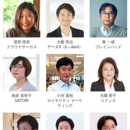
渡部 悠奈
大薮 悟志
東 一成
クラウドサーカス
データX（b→dash）
ブレインパッド
相原 美智子
小河 貴裕
大隅 聖子
SATORI
ロイヤリティ マーケ
リクシス
ティング