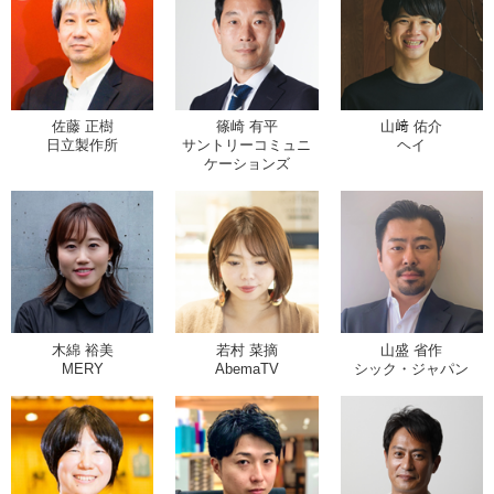
佐藤 正樹
篠崎 有平
山﨑 佑介
日立製作所
サントリーコミュニ
ヘイ
ケーションズ
木綿 裕美
若村 菜摘
山盛 省作
MERY
AbemaTV
シック・ジャパン