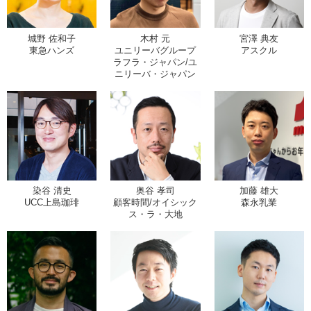
城野 佐和子
木村 元
宮澤 典友
東急ハンズ
ユニリーバグループ
アスクル
ラフラ・ジャパン/ユ
ニリーバ・ジャパン
染谷 清史
奥谷 孝司
加藤 雄大
UCC上島珈琲
顧客時間/オイシック
森永乳業
ス・ラ・大地