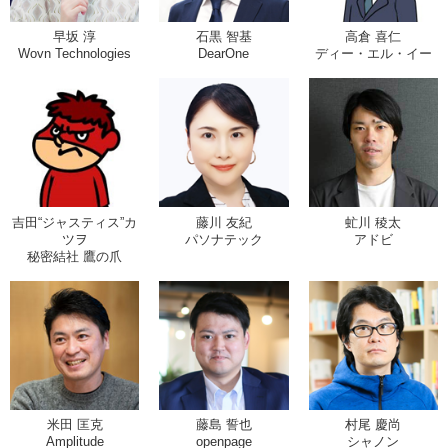
早坂 淳
石黒 智基
高倉 喜仁
Wovn Technologies
DearOne
ディー・エル・イー
吉田“ジャスティス”カ
藤川 友紀
虻川 稜太
ツヲ
パソナテック
アドビ
秘密結社 鷹の爪
米田 匡克
藤島 誓也
村尾 慶尚
Amplitude
openpage
シャノン