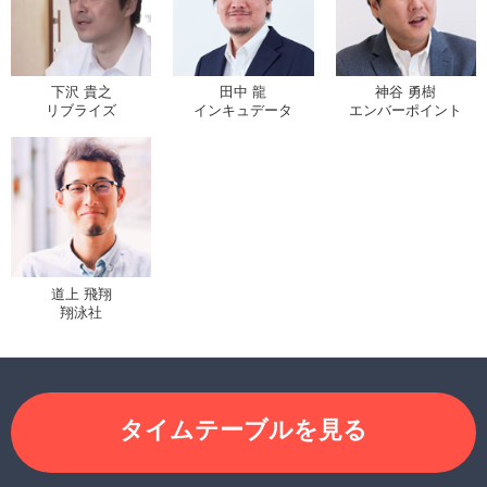
下沢 貴之
田中 龍
神谷 勇樹
リブライズ
インキュデータ
エンバーポイント
道上 飛翔
翔泳社
タイムテーブルを見る