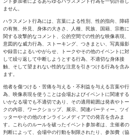
ント参加者によるあらゆるハラスメント行為を一切許容し
ません。
ハラスメント行為には、言葉による性別、性的指向、障碍
の有無、外見、身体の大きさ、人種、民族、国籍、宗教に
関する攻撃的なコメント、公的空間での性的な映像表現、
意図的な威力行為、ストーキング、つきまとい、写真撮影
や録音によるいやがらせ、トークやその他のイベントに対
して繰り返して中断しようとする行為、不適切な身体接
触、そして望まれない性的な注意を引きつける行為を含み
ます。
他者を傷つける・苦痛を与える・不利益を与える言葉や行
為、映像表現を使うことは会場およびイベントに関連する
いかなる場でも不適切であり、その適用範囲は発表やトー
クの内容、ワークショップ、展示、関連パーティー、ツイ
ッターやその他のオンラインメディアでの発言を含みま
す。これらのルールを破ったイベント参加者は、主催者の
判断によって、会場中の行動を制限されたり、参加費（協