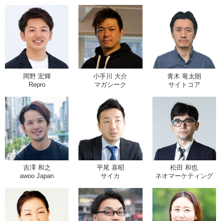
岡野 宏輝
小手川 大介
青木 竜太朗
Repro
マガシーク
サイトコア
吉澤 和之
平尾 喜昭
松田 和也
awoo Japan
サイカ
ネオマーケティング