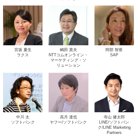
宮坂 夏生
嶋田 貴夫
阿部 智亜
ラクス
NTTコムオンライン・
SAP
マーケティング・ソ
リューション
中川 太
高月 達也
寺山 健太郎
ソフトバンク
ヤフー/ソフトバンク
LINE/ソフトバン
ク/LINE Marketing
Partners