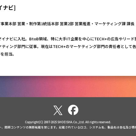
イナビ]
事業本部 営業・制作第1統括本部 営業2部 営業推進・マーケティング課 課長
社マイナビに入社。BtoB領域、特に大手IT企業を中心にTECH+の広告やリー
ーケティング部門に従事。現在はTECH+のマーケティング部門の責任者とし
行を担当。
Copyright(C) 2007-2025 SHOEISHA.Co.,Ltd. All rights reserved.
ト、問題コンテンツの無断転載を禁じます。記載されているロゴ、システム名、製品名は各社及び商