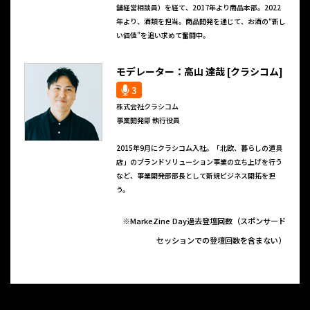
舗経営相談員）を経て、2017年より商品本部。2022
年より、酒類を担当。商品開発を通じて、お酒の“新し
い価値”を追い求めて奮闘中。
モデレーター：高山 達哉 [クラシコム]
3
株式会社クラシコム
事業開発部 執行役員
2015年9月にクラシコム入社。「北欧、暮らしの道具
店」のブランドソリューション事業の立ち上げを行う
など、事業開発部部長として新規ビジネス開拓を担
う。
※MarkeZine Day過去登壇回数（スポンサード
セッションでの登壇回数を含まない）