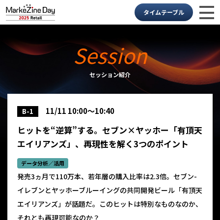
タイムテーブル
Session
セッション紹介
11/11 10:00～10:40
B-1
ヒットを“逆算”する。セブン×ヤッホー「有頂天
エイリアンズ」、再現性を解く3つのポイント
データ分析／活用
発売3ヵ月で110万本、若年層の購入比率は2.3倍――。セブン-
イレブンとヤッホーブルーイングの共同開発ビール「有頂天
エイリアンズ」が話題だ。このヒットは特別なものなのか、
それとも再現可能なのか？