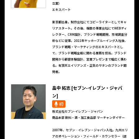
立案）
エキスパート
東京都出身。制作会社にてコピーライターとしてキャ
リアスタート。その後、複数の事業会社にてWEBディ
レクター、CRM設計、ブランド戦略開発、市場調査分
析などに従事。2021年ヤッホーブルーイング入社後、
ブランド戦略・マーケティングのエキスパートとし
て、ブランド戦略全般に関わる業務を担当。ブランド
開発から顧客体験設計、営業プレゼンまで幅広く携わ
る。有頂天エイリアンズ・正気のサタンのブランド開
発者。
畠中 拓志 [セブン-イレブン・ジャパ
ン]
初
株式会社セブン-イレブン・ジャパン
商品本部 飲料・酒・加工食品部 マーチャンダイザー
2007年、セブン‐イレブン・ジャパン入社。九州エリ
アのオペレーション・フィールド・カウンセラー（店