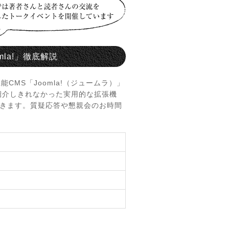
mla!」徹底解説
CMS「Joomla!（ジュームラ）」
紹介しきれなかった実用的な拡張機
きます。質疑応答や懇親会のお時間
）