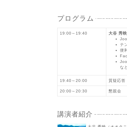
プログラム
19:00～19:40
大谷 秀映
Jo
テ
便
Fa
J
な
19:40～20:00
質疑応答
20:00～20:30
懇親会
講演者紹介
大谷 秀映（オオタニ