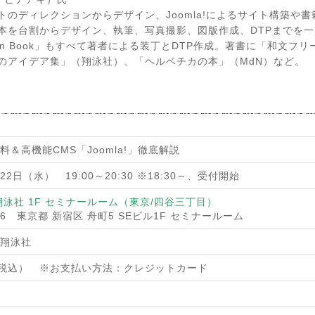
トのディレクションからデザイン、Joomla!によるサイト構築や
本を台割からデザイン、執筆、写真撮影、図版作成、DTPまでを
Design Book」もすべて著者による装丁とDTP作成。著書に「和文
のアイデア集」（翔泳社）、「ヘルベチカの本」（MdN）など。
料＆高機能CMS「Joomla!」徹底解説
月22日（水） 19:00～20:30 ※18:30～、受付開始
翔泳社 1F セミナールーム（東京/四谷三丁目）
006 東京都 新宿区 舟町5 SEビル1F セミナールーム
翔泳社
円（税込） ※お支払い方法：クレジットカード