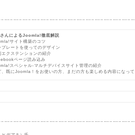
さんによるJoomla!徹底解説
omla!サイト構築のコツ
ンプレートを使ってのデザイン
利エクステンションの紹介
cebookページ読み込み
oomla!スペシャル-マルチデバイスサイト管理の紹介
ど、既にJoomla！をお使いの方、まだの方も楽しめる内容になっ
 ヒデアキ）氏