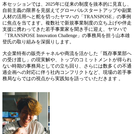
本セッションでは、2025年に従来の制度を抜本的に見直し、
自前主義の限界を見据えてグローバルスタートアップや副業
人材の活用へと舵を切ったヤマハの「TRANSPOSE」の事例
に焦点を当てます。複数社で新規事業制度の立ち上げや伴走
支援に携わってきた若手事業家を聞き手に迎え、ヤマハで
「TRANSPOSE Innovation Challenge」の事務局を担う山本雄
登氏の取り組みを深掘りします。
大企業特有の販売チャネルや商流を活かした「既存事業部へ
の受け渡し」の現実解や、トップのコミットメントが得られ
ない時期の事務局としての立ち回り、さらには数多くの不通
過企画への対応に伴う社内コンフリクトなど、現場の若手事
務局ならではの視点から実践知を語っていただきます 。