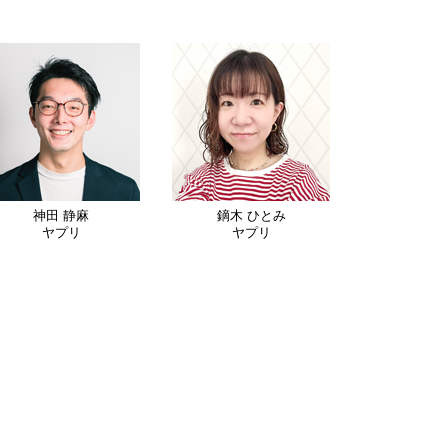
神田 静麻
鏑木 ひとみ
ヤプリ
ヤプリ