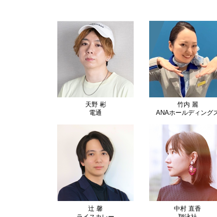
天野 彬
竹内 麗
電通
ANAホールディング
辻 馨
中村 直香
ライスカレー
翔泳社