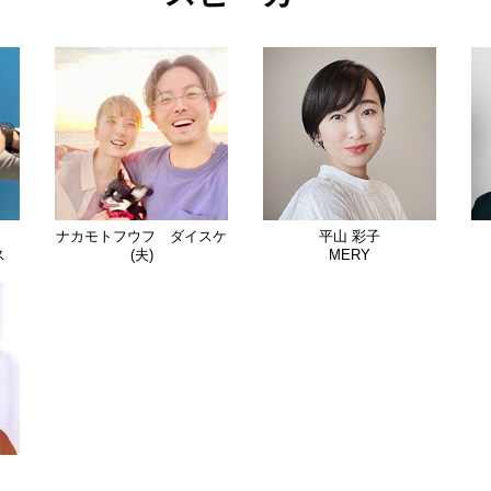
ナカモトフウフ ダイスケ
平山 彩子
ス
(夫)
MERY