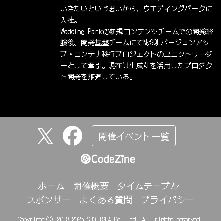
いきたいという思いから、ウエディングパークに
入社。
Wedding Parkの新規コンテンツチームでの開発経
験後、開発基盤チームにてMySQLバージョンアッ
プ・コンテナ移行プロジェクトのユニットリーダ
ーとして牽引。現在は生成AIを活用したプロダク
ト開発を推進している。
開催イベント一覧
ホーム
開催概要
タイムテーブル
スポンサー
よくある質問
プライバシー
Copyright(C) 2018-2025 SHOEISHA.Co.,Ltd. All rights reserved.