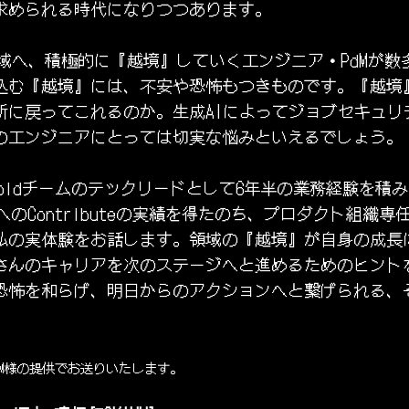
求められる時代になりつつあります。
の領域へ、積極的に『越境』していくエンジニア・PdMが
込む『越境』には、不安や恐怖もつきものです。『越境
所に戻ってこれるのか。生成AIによってジョブセキュリ
のエンジニアにとっては切実な悩みといえるでしょう。
oidチームのテックリードとして6年半の業務経験を積み、Ko
体へのContributeの実績を得たのち、プロダクト組織専
私の実体験をお話します。領域の『越境』が自身の成長
さんのキャリアを次のステージへと進めるためのヒント
恐怖を和らげ、明日からのアクションへと繋げられる、
UM様の提供でお送りいたします。