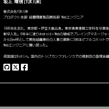
坂上 晴信[TOKIUM]
株式会社TOKIUM
プロダクト本部 経費精算製品開発部 Webエンジニア
1995年生まれ、東京都・伊豆大島出身。東京高専情報工学科を卒業後、20
新卒入社。6年半に渡りAndroid・Webの領域でプレイングマネージャ
からDevHRとして開発組織専任の人事の業務に3年ほどフルコミットで携
Webエンジニアに舞い戻った。
母国語はKotlin。国内のトップカンファレンスでの複数回の登壇実