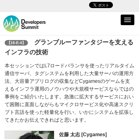
Toggl
navig
グランブルーファンタジーを支える
【16-E-4】
インフラの技術
本セッションではL7ロードバランサを使ったリアルタイム
通信サーバ、タグシステムを利用した大量サーバの運用方
法、大容量アプリログの収集などCygamesのゲームを支
えるインフラ運用のノウハウや大規模サービスならではの
事例をご紹介いたします。急激に拡大するサービスにおい
て困難に直面しながらもマイクロサービス化や高速スクリ
プト言語を使った軽量化を行い、いかにシステムを拡張し
てきたかお伝えできればと思います。
佐藤 太志 [Cygames]