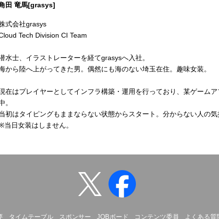
角田 竜馬[grasys]
株式会社grasys
Cloud Tech Division CI Team
潜水士、イラストレーターを経てgrasysへ入社。
海から陸へ上がってきた男。偶然にも海のない埼玉在住。趣味女装。
現在はプレイヤーとしてインフラ構築・運用を行っており、某ゲームア
中。
当初はタイピングもままならない状態からスタート。分からない人の気
※当日女装はしません。
要
タイムテーブル
スポンサー
JOBボード
コンテンツ委員
よくある質