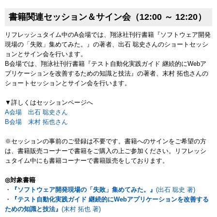
書籍関連セッション＆サイン会（12:00 ～ 12:20）
リフレッシュタイム中のA会場では、翔泳社刊行書籍『ソフトウェア開発
現場の「失敗」集めてみた。』の著者、出石 聡史さんのショートセッシ
ョンとサイン会を行います。
B会場では、翔泳社刊行書籍『テスト自動化実践ガイド 継続的にWebア
プリケーションを改善するための知識と技法』の著者、末村 拓也さんの
ショートセッションとサイン会を行います。
▼詳しくはセッションページへ
A会場 出石 聡史さん
B会場 末村 拓也さん
※セッションの事前のご登録は不要です。書籍へのサインをご希望の方
は、書籍販売コーナーで書籍をご購入の上ご参加ください。リフレッシ
ュタイム中にも書籍コーナーで書籍販売をしております。
◎対象書籍
・
『ソフトウェア開発現場の「失敗」集めてみた。』
(出石 聡史 著)
・
『テスト自動化実践ガイド 継続的にWebアプリケーションを改善する
ための知識と技法』
(末村 拓也 著)