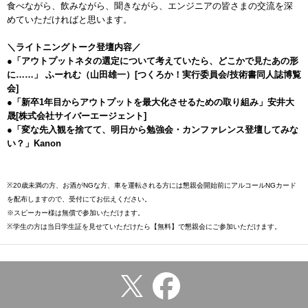
食べながら、飲みながら、聞きながら、エンジニアの皆さまの交流を深
めていただければと思います。
＼ライトニングトーク登壇内容／
●「アウトプットネタの選定について考えていたら、どこかで見たあの形
に……」 ふーれむ（山田雄一）[つくろか！実行委員会/技術書同人誌博覧
会]
●「新卒1年目からアウトプットを最大化させるための取り組み」安井大
晟[株式会社サイバーエージェント]
●「変な先入観を捨てて、明日から勉強会・カンファレンス登壇してみな
い？」Kanon
※20歳未満の方、お酒がNGな方、車を運転される方には懇親会開始前にアルコールNGカード
を配布しますので、受付にてお伝えください。
※スピーカー様は無償で参加いただけます。
※学生の方は当日学生証を見せていただけたら【無料】で懇親会にご参加いただけます。