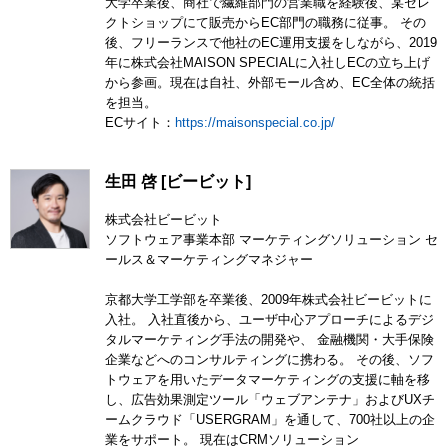
大学卒業後、商社で繊維部門の営業職を経験後、某セレ
クトショップにて販売からEC部門の職務に従事。 その
後、フリーランスで他社のEC運用支援をしながら、2019
年に株式会社MAISON SPECIALに入社しECの立ち上げ
から参画。現在は自社、外部モール含め、EC全体の統括
を担当。
ECサイト：
https://maisonspecial.co.jp/
生田 啓 [ビービット]
株式会社ビービット
ソフトウェア事業本部 マーケティングソリューション セ
ールス＆マーケティングマネジャー
京都大学工学部を卒業後、2009年株式会社ビービットに
入社。 入社直後から、ユーザ中心アプローチによるデジ
タルマーケティング手法の開発や、 金融機関・大手保険
企業などへのコンサルティングに携わる。 その後、ソフ
トウェアを用いたデータマーケティングの支援に軸を移
し、広告効果測定ツール「ウェブアンテナ」およびUXチ
ームクラウド「USERGRAM」を通して、700社以上の企
業をサポート。 現在はCRMソリューション