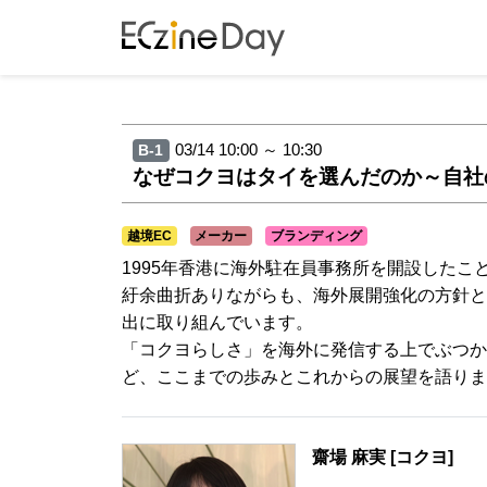
03/14 10:00 ～ 10:30
B-1
なぜコクヨはタイを選んだのか～自社
越境EC
メーカー
ブランディング
1995年香港に海外駐在員事務所を開設した
紆余曲折ありながらも、海外展開強化の方針と
出に取り組んでいます。
「コクヨらしさ」を海外に発信する上でぶつか
ど、ここまでの歩みとこれからの展望を語りま
齋場 麻実 [コクヨ]