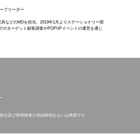
ループリーダー
具などのMDを担当。2019年1月よりステーショナリー部
でのターゲット顧客調査やPOPUPイベントの運営を通じ
ー
は各社及び商標権者の登録商標あるいは商標です。