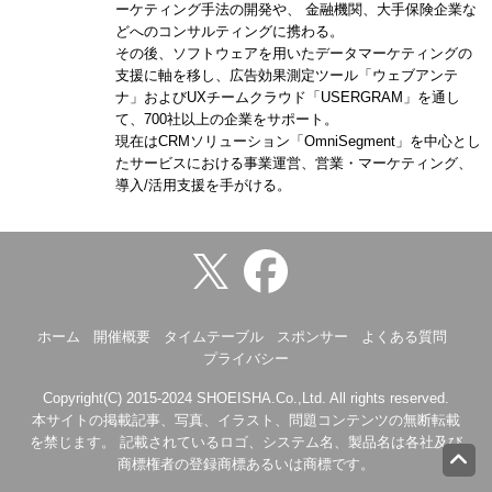
ーケティング手法の開発や、 金融機関、大手保険企業な
どへのコンサルティングに携わる。
その後、ソフトウェアを用いたデータマーケティングの
支援に軸を移し、広告効果測定ツール「ウェブアンテ
ナ」およびUXチームクラウド「USERGRAM」を通し
て、700社以上の企業をサポート。
現在はCRMソリューション「OmniSegment」を中心とし
たサービスにおける事業運営、営業・マーケティング、
導入/活用支援を手がける。
ホーム
開催概要
タイムテーブル
スポンサー
よくある質問
プライバシー
Copyright(C) 2015-2024 SHOEISHA.Co.,Ltd. All rights reserved.
本サイトの掲載記事、写真、イラスト、問題コンテンツの無断転載
を禁じます。 記載されているロゴ、システム名、製品名は各社及び
商標権者の登録商標あるいは商標です。