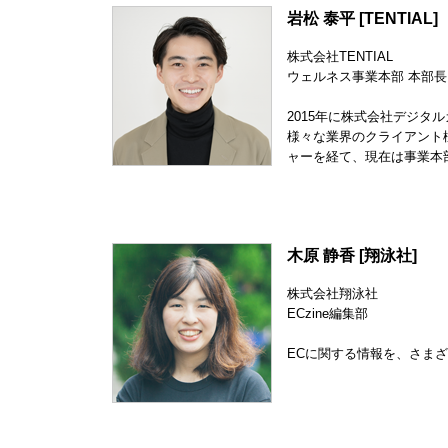
岩松 泰平 [TENTIAL]
株式会社TENTIAL
ウェルネス事業本部 本部長
2015年に株式会社デジタ
様々な業界のクライアント様
ャーを経て、現在は事業本
木原 静香 [翔泳社]
株式会社翔泳社
ECzine編集部
ECに関する情報を、さま