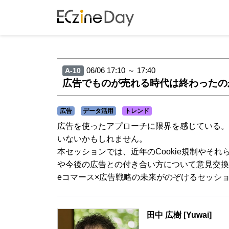
06/06 17:10 ～ 17:40
A-10
広告でものが売れる時代は終わったのか
広告
データ活用
トレンド
広告を使ったアプローチに限界を感じている。
いないかもしれません。
本セッションでは、近年のCookie規制や
や今後の広告との付き合い方について意見交換
eコマース×広告戦略の未来がのぞけるセッシ
田中 広樹 [Yuwai]