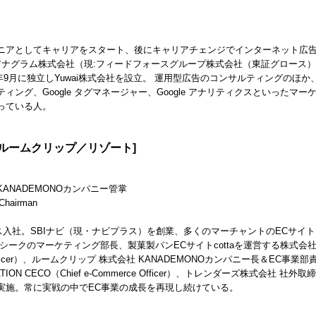
ニアとしてキャリアをスタート、後にキャリアチェンジでインターネット広
アナグラム株式会社（現:フィードフォースグループ株式会社（東証グロース
9月に独立しYuwai株式会社を設立。 運用型広告のコンサルティングのほか、Google
ィング、Google タグマネージャー、Google アナリティクスといった
っている人。
／ルームクリップ／リゾート]
ANADEMONOカンパニー管掌
hairman
グス入社。SBIナビ（現・ナビプラス）を創業、多くのマーチャントのECサ
シークのマーケティング部長、製菓製パンECサイトcottaを運営する株式会
al Officer）、ルームクリップ 株式会社 KANADEMONOカンパニー長＆EC事業部責任
ATION CECO（Chief e-Commerce Officer）、トレンダーズ株
実施。常に実戦の中でEC事業の成長を再現し続けている。