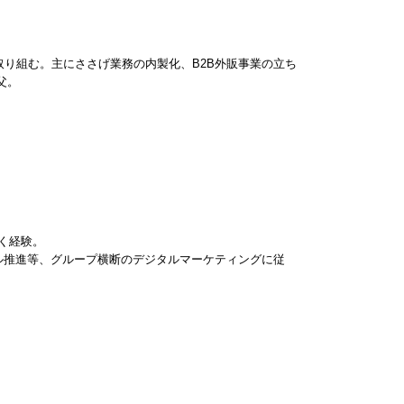
に取り組む。主にささげ業務の内製化、B2B外販事業の立ち
父。
く経験。
ャネル推進等、グループ横断のデジタルマーケティングに従