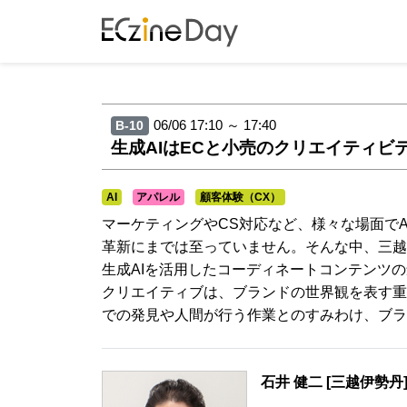
06/06 17:10 ～ 17:40
B-10
生成AIはECと小売のクリエイティビ
AI
アパレル
顧客体験（CX）
マーケティングやCS対応など、様々な場面で
革新にまでは至っていません。そんな中、三越伊勢
生成AIを活用したコーディネートコンテンツ
クリエイティブは、ブランドの世界観を表す重
での発見や人間が行う作業とのすみわけ、ブラ
石井 健二 [三越伊勢丹