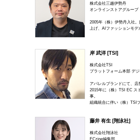
株式会社三越伊勢丹
オンラインストアグループ 
2005年（株）伊勢丹入社
上げ、AIファッションモデ
岸 武洋 [TSI]
株式会社TSI
プラットフォーム本部 デ
アパレルブランドにて、店
2015年に（株）TSI 
事。
組織統合に伴い（株）TS
藤井 有生 [翔泳社]
株式会社翔泳社
ECzine編集部