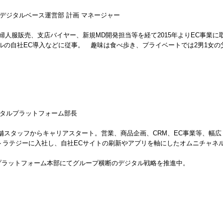
デジタルベース運営部 計画 マネージャー
。婦人服販売、支店バイヤー、新規MD開発担当等を経て2015年よりEC事業
ルの自社EC導入などに従事。 趣味は食べ歩き、プライベートでは2男1女の
ジタルプラットフォーム部長
舗スタッフからキャリアスタート。営業、商品企画、CRM、EC事業等、幅広
EC ストラテジーに入社し、自社ECサイトの刷新やアプリを軸にしたオムニチ
Iプラットフォーム本部にてグループ横断のデジタル戦略を推進中。