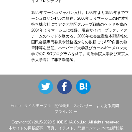
イスプレジデント
1989年マーシュジャパン入社。1993年より1999年までマ
ーシュロサンゼルス駐在。2000年よりマーシュのNY本社
持ち株会社にてアジア地区グループ戦略のヘッドを務め
2004年よりマーシュに復帰。現在サイバープラクティス
チームのヘッドを務める。2006年社会生産性本部情報化
国民会議専門委員や総務省からの依頼にてASP白書の執
筆陣等を歴任。ハーバード大学及びカーネギーメロン大
学でのCISOプログラムを終了。明治学院大学及び東京大
学大学院にて非常勤講師。
Home
タイムテーブル
開催概要
スポンサー
よくある質問
プライバシー
Copyright(C) 2015-2020 SHOEISHA.Co.,Ltd. All rights reserved.
本サイトの掲載記事、写真、イラスト、問題コンテンツの無断転載