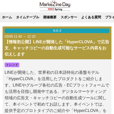
ホーム
タイムテーブル
開催概要
スポンサー
よくある質問
プラ
9-A-3
03/09 11:40 ～ 12:10
【情報初公開】LINEが開発した「HyperCLOVA」で広告
文、キャッチコピーの自動生成可能なサービス内容をお
伝えします
トレンド
LINEが開発した、世界初の日本語特化の基盤モデル
「HyperCLOVA」を活用したプロダクトをご紹介しま
す。LINEやグループ各社の広告・ECプラットフォームで
も活用を目指し開発中である、デジタルマーケティング
領域の広告文・キャッチコピーの自動生成ツールに関し
て、本イベントで初めてお話します。本イベントでは、
提供予定のプロトタイプのご紹介や「HyperCLOVA」を